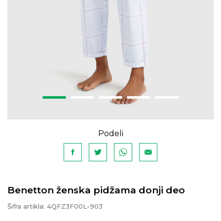
Podeli
Benetton ženska pidžama donji deo
Šifra artikla:
4QFZ3F00L-903