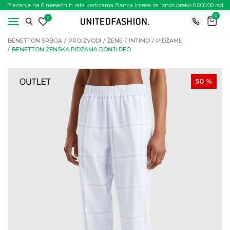
Plaćanje na 6 mesečnih rata karticama Banca Intesa za iznos preko 6.000.00 rsd
0
0
BENETTON SRBIJA
PROIZVODI
ŽENE
INTIMO
PIDŽAME
BENETTON ŽENSKA PIDŽAMA DONJI DEO
50
%