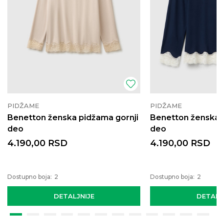
PIDŽAME
PIDŽAME
Benetton ženska pidžama gornji
Benetton ženska
deo
deo
4.190,00
RSD
4.190,00
RSD
Dostupno boja:
2
Dostupno boja:
2
DETALJNIJE
DETAL