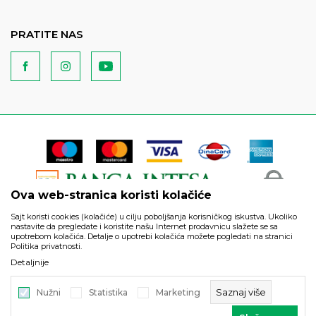
PRATITE NAS
Ova web-stranica koristi kolačiće
Sajt koristi cookies (kolačiće) u cilju poboljšanja korisničkog iskustva. Ukoliko
nastavite da pregledate i koristite našu Internet prodavnicu slažete se sa
upotrebom kolačića. Detalje o upotrebi kolačića možete pogledati na stranici
Politika privatnosti.
Podaci su informativnog karaktera i podložni su izmenama. Svi
Detaljnije
artikli prikazani na sajtu su deo naše ponude i ne podrazumeva
da su dostupni u svakom trenutku.
Saznaj više
Nužni
Statistika
Marketing
©2026
https://www.unitedfashion.rs/
, Izrada
NB SOFT
. Sva prava