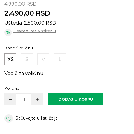
4.990,00
RSD
2.490,00
RSD
Ušteda:
2.500,00
RSD
Obavesti me o sniženju
Izaberi veličinu:
XS
S
M
L
Vodič za veličinu
Količina:
DODAJ U KORPU
Sačuvajte u listi želja