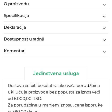
O proizvodu
Specifikacija
Deklaracija
Dostupnost u radnji
Komentari
Jedinstvena usluga
Dostava će biti besplatna ako vaša porudžbina
uključuje proizvode bez popusta za iznos veći
od 6.000,00 RSD.
Za porudžbine u manjem iznosu, cena isporuke
je 390,00 dinara.