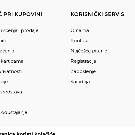
 PRI KUPOVINI
KORISNIČKI SERVIS
rišćenja i prodaje
O nama
iti
Kontakt
laćanja
Najčešća pitanja
 karticama
Registracija
privatnosti
Zaposlenje
cije
Saradnja
 sredstava
 odustajanje
a
anica koristi kolačiće