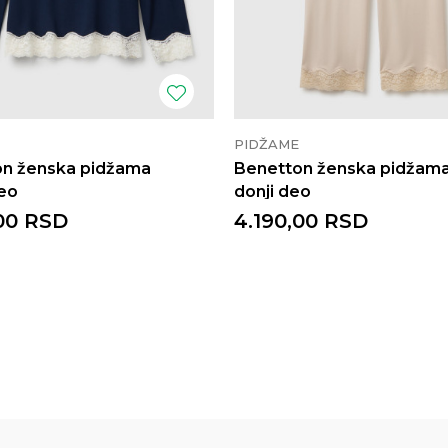
PIDŽAME
on ženska pidžama
Benetton ženska pidžam
deo
donji deo
00
RSD
4.190,00
RSD