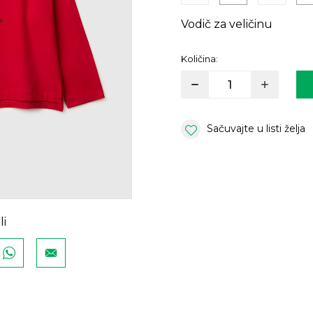
Vodič za veličinu
Količina:
Sačuvajte u listi želja
li