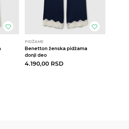
PIDŽAME
PIDŽAM
a
Benetton ženska pidžama
Benett
donji deo
gornji 
4.190,00
RSD
2.190,
4.290,