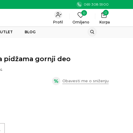
069 308 5900
0
0
Profil
Omiljeno
Korpa
UTLET
BLOG
 pidžama gornji deo
4
Obavesti me o sniženju
L