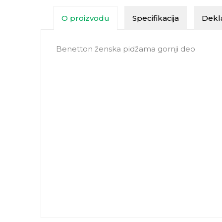
O proizvodu
Specifikacija
Dekla
Benetton ženska pidžama gornji deo