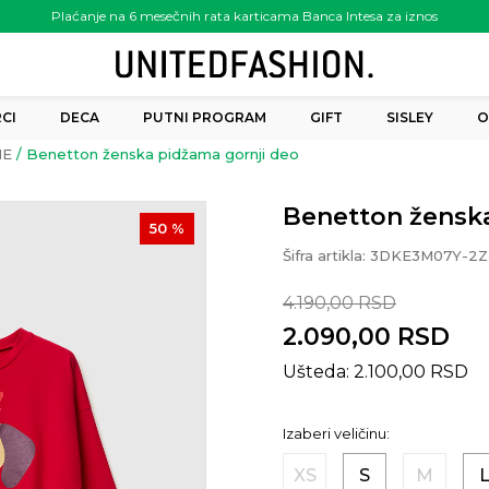
Plaćanje na 6 mesečnih rata karticama Banca Intesa za iznos
preko 6.000.00 rsd
CI
DECA
PUTNI PROGRAM
GIFT
SISLEY
O
ME
Benetton ženska pidžama gornji deo
Benetton ženska
50
%
Šifra artikla:
3DKE3M07Y-2Z
4.190,00
RSD
2.090,00
RSD
Ušteda:
2.100,00
RSD
Izaberi veličinu:
XS
S
M