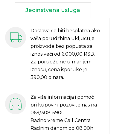
Jedinstvena usluga
Dostava će biti besplatna ako
vaša porudžbina uključuje
proizvode bez popusta za
iznos veći od 6.000,00 RSD.
Za porudžbine u manjem
iznosu, cena isporuke je
390,00 dinara.
Za više informacija i pomoć
pri kupovini pozovite nas na
069/308-5900
Radno vreme Call Centra:
Radnim danom od 08:00h