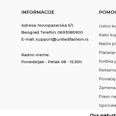
INFORMACIJE
POMOĆ
Adresa: Novopazarska 5/1,
Uslovi ko
Beograd Telefon:
0693085900
Kako kup
E-mail:
support@unitedfashion.rs
Načini p
Plaćanje
Radno vreme:
Politika 
Ponedeljak - Petak 08 - 15:30h
Reklama
Povraćaj
Zamena
Pravo na
Isporuk
Ova web-str