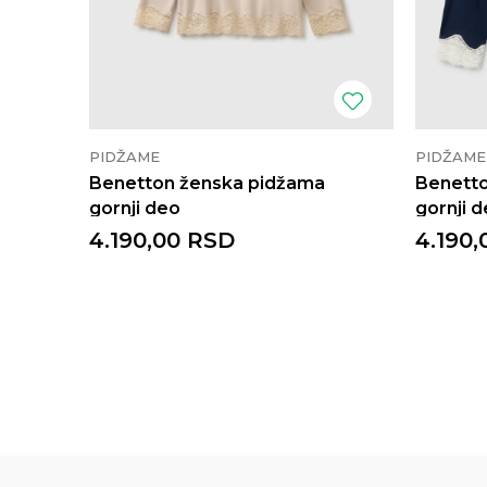
PIDŽAME
PIDŽAME
Benetton ženska pidžama
Benett
gornji deo
gornji 
4.190,00
RSD
4.190,