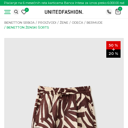
Plaćanje na 6 mesečnih rata karticama Banca Intesa za iznos preko 6.000.00 rsd
0
0
BENETTON SRBIJA
PROIZVODI
ŽENE
ODEĆA
BERMUDE
BENETTON ŽENSKI ŠORTS
50
%
20
%