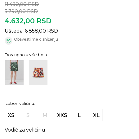
11.490,00
RSD
5.790,00
RSD
4.632,00
RSD
Ušteda:
6.858,00
RSD
Obavesti me o sniženju
Dostupno u više boja:
Izaberi veličinu:
XS
S
M
XXS
L
XL
Vodič za veličinu