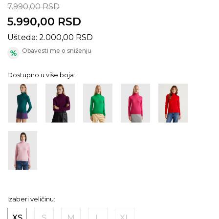
7.990,00
RSD
5.990,00
RSD
Ušteda:
2.000,00
RSD
Obavesti me o sniženju
Dostupno u više boja:
Izaberi veličinu:
XS
S
M
L
XL