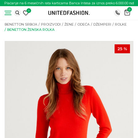
Plaćanje na 6 mesečnih rata karticama Banca Intesa za iznos preko 6.000.00 rsd
0
0
BENETTON SRBIJA
PROIZVODI
ŽENE
ODEĆA
DŽEMPERI
ROLKE
BENETTON ŽENSKA ROLKA
25
%