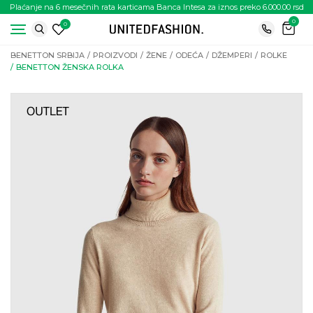
Plaćanje na 6 mesečnih rata karticama Banca Intesa za iznos preko 6.000.00 rsd
0
0
BENETTON SRBIJA
PROIZVODI
ŽENE
ODEĆA
DŽEMPERI
ROLKE
BENETTON ŽENSKA ROLKA