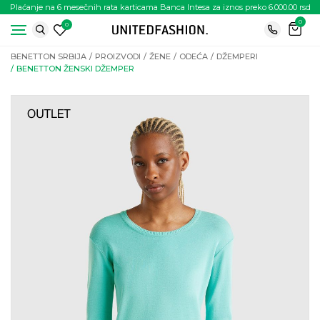
Plaćanje na 6 mesečnih rata karticama Banca Intesa za iznos preko 6.000.00 rsd
0
0
BENETTON SRBIJA
PROIZVODI
ŽENE
ODEĆA
DŽEMPERI
BENETTON ŽENSKI DŽEMPER