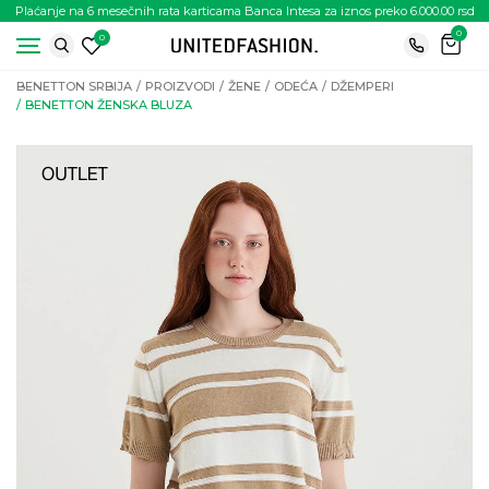
Plaćanje na 6 mesečnih rata karticama Banca Intesa za iznos preko 6.000.00 rsd
0
0
BENETTON SRBIJA
PROIZVODI
ŽENE
ODEĆA
DŽEMPERI
BENETTON ŽENSKA BLUZA