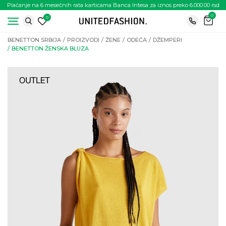
Plaćanje na 6 mesečnih rata karticama Banca Intesa za iznos preko 6.000.00 rsd
0
0
BENETTON SRBIJA
PROIZVODI
ŽENE
ODEĆA
DŽEMPERI
BENETTON ŽENSKA BLUZA