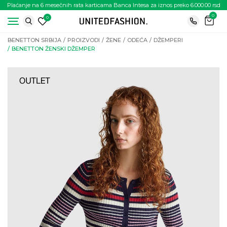
Plaćanje na 6 mesečnih rata karticama Banca Intesa za iznos preko 6.000.00 rsd
0
0
BENETTON SRBIJA
PROIZVODI
ŽENE
ODEĆA
DŽEMPERI
BENETTON ŽENSKI DŽEMPER