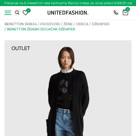
Plaćanje na 6 mesečnih rata karticama Banca Intesa za iznos preko 6.000.00 rsd
0
0
BENETTON SRBIJA
PROIZVODI
ŽENE
ODEĆA
DŽEMPERI
BENETTON ŽENSKI DUGAČAK DŽEMPER