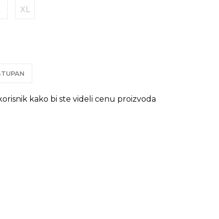
L
XL
OSTUPAN
 korisnik kako bi ste videli cenu proizvoda