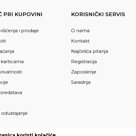
 PRI KUPOVINI
KORISNIČKI SERVIS
rišćenja i prodaje
O nama
iti
Kontakt
laćanja
Najčešća pitanja
 karticama
Registracija
privatnosti
Zaposlenje
cije
Saradnja
 sredstava
 odustajanje
a
anica koristi kolačiće