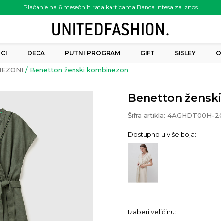
Plaćanje na 6 mesečnih rata karticama Banca Intesa za iznos
preko 6.000.00 rsd
CI
DECA
PUTNI PROGRAM
GIFT
SISLEY
O
NEZONI
Benetton ženski kombinezon
Benetton žensk
Šifra artikla:
4AGHDT00H-
Dostupno u više boja:
Izaberi veličinu: