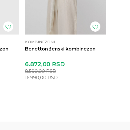
KOMBINEZONI
KOMBIN
ezon
Benetton ženski kombinezon
Sisley 
6.872,00
RSD
10.99
8.590,00
RSD
21.790,
16.990,00
RSD