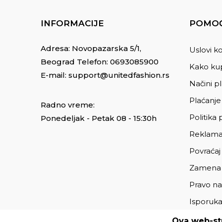
INFORMACIJE
POMOĆ
Adresa: Novopazarska 5/1,
Uslovi ko
Beograd Telefon:
0693085900
Kako kup
E-mail:
support@unitedfashion.rs
Načini p
Plaćanje
Radno vreme:
Politika 
Ponedeljak - Petak 08 - 15:30h
Reklama
Povraćaj
Zamena
Pravo na
Isporuk
Ova web-str