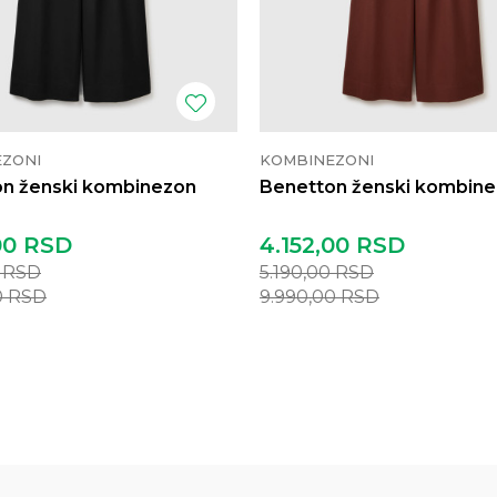
ZONI
KOMBINEZONI
n ženski kombinezon
Benetton ženski kombin
00
RSD
4.152,00
RSD
0
RSD
5.190,00
RSD
0
RSD
9.990,00
RSD