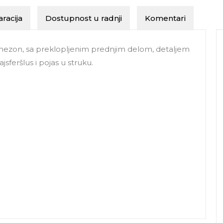
racija
Dostupnost u radnji
Komentari
ezon, sa preklopljenim prednjim delom, detaljem
sferšlus i pojas u struku.