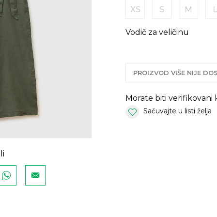
XS
S
M
Vodič za veličinu
PROIZVOD VIŠE NIJE D
Morate biti verifikovani
Sačuvajte u listi želja
li