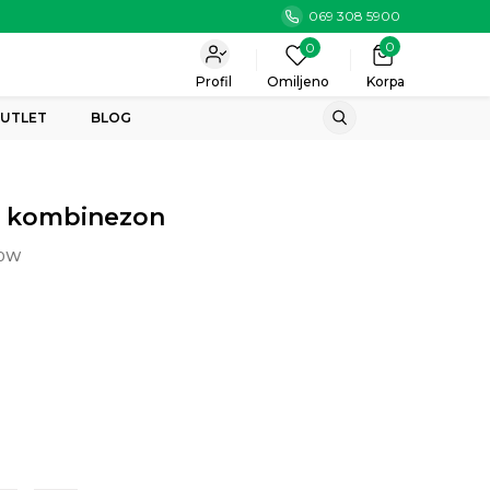
069 308 5900
0
0
Profil
Omiljeno
Korpa
UTLET
BLOG
i kombinezon
20W