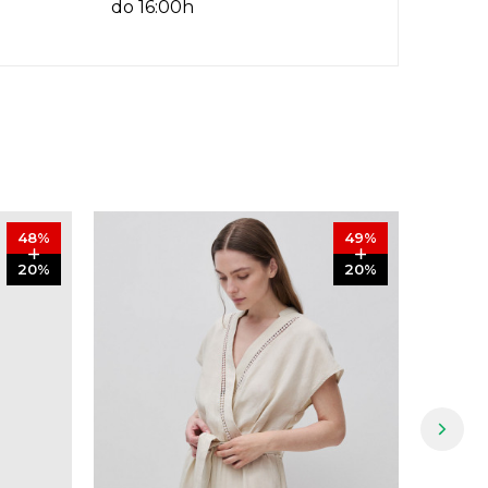
do 16:00h
48
%
49
%
20
%
20
%