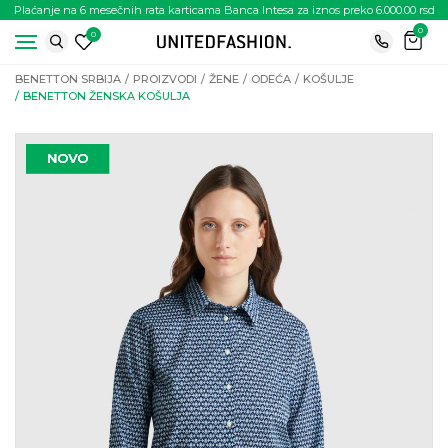
Plaćanje na 6 mesečnih rata karticama Banca Intesa za iznos preko 6.000.00 rsd
0
0
BENETTON SRBIJA
PROIZVODI
ŽENE
ODEĆA
KOŠULJE
BENETTON ŽENSKA KOŠULJA