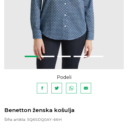
Podeli
Benetton ženska košulja
Šifra artikla:
5Q6SDQ0AY-66H