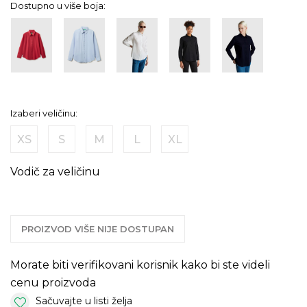
Dostupno u više boja:
Izaberi veličinu:
XS
S
M
L
XL
Vodič za veličinu
PROIZVOD VIŠE NIJE DOSTUPAN
Morate biti verifikovani korisnik kako bi ste videli
cenu proizvoda
Sačuvajte u listi želja