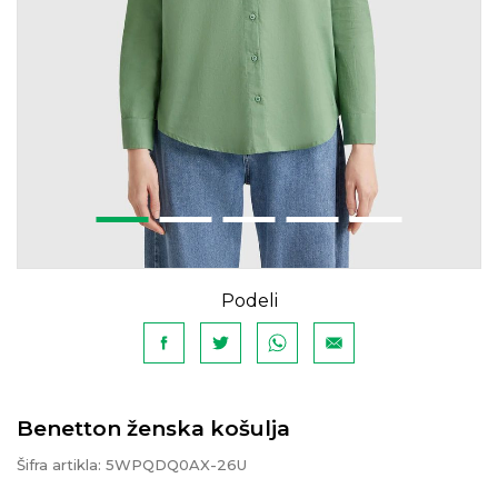
Podeli
Benetton ženska košulja
Šifra artikla:
5WPQDQ0AX-26U