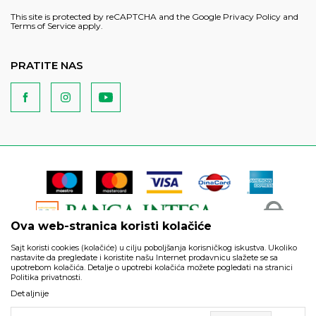
This site is protected by reCAPTCHA and the Google
Privacy Policy
and
Terms of Service
apply.
PRATITE NAS
Ova web-stranica koristi kolačiće
Sajt koristi cookies (kolačiće) u cilju poboljšanja korisničkog iskustva. Ukoliko
nastavite da pregledate i koristite našu Internet prodavnicu slažete se sa
upotrebom kolačića. Detalje o upotrebi kolačića možete pogledati na stranici
Politika privatnosti.
Podaci su informativnog karaktera i podložni su izmenama. Svi
Detaljnije
artikli prikazani na sajtu su deo naše ponude i ne podrazumeva
da su dostupni u svakom trenutku.