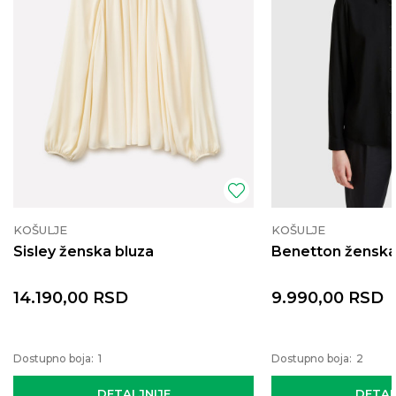
KOŠULJE
KOŠULJE
Sisley ženska bluza
Benetton ženska
14.190,00
RSD
9.990,00
RSD
Dostupno boja:
1
Dostupno boja:
2
DETALJNIJE
DETAL