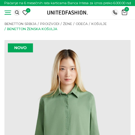
Plaćanje na 6 mesečnih rata karticama Banca Intesa za iznos preko 6.000.00 rsd
0
0
BENETTON SRBIJA
PROIZVODI
ŽENE
ODEĆA
KOŠULJE
BENETTON ŽENSKA KOŠULJA