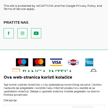
This site is protected by reCAPTCHA and the Google
Privacy Policy
and
Terms of Service
apply.
PRATITE NAS
Ova web-stranica koristi kolačiće
Sajt koristi cookies (kolačiće) u cilju poboljšanja korisničkog iskustva. Ukoliko
nastavite da pregledate i koristite našu Internet prodavnicu slažete se sa
upotrebom kolačića. Detalje o upotrebi kolačića možete pogledati na stranici
Politika privatnosti.
Podaci su informativnog karaktera i podložni su izmenama. Svi
Detaljnije
artikli prikazani na sajtu su deo naše ponude i ne podrazumeva
da su dostupni u svakom trenutku.