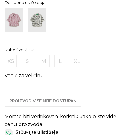
Dostupno u više boja:
Izaberi veličinu:
XS
S
M
L
XL
Vodič za veličinu
PROIZVOD VIŠE NIJE DOSTUPAN
Morate biti verifikovani korisnik kako bi ste videli
cenu proizvoda
Sačuvajte u listi želja