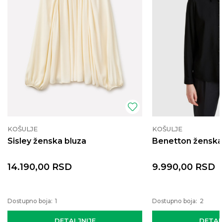
KOŠULJE
KOŠULJE
Sisley ženska bluza
Benetton ženska
14.190,00
RSD
9.990,00
RSD
Dostupno boja:
1
Dostupno boja:
2
DETALJNIJE
DETAL