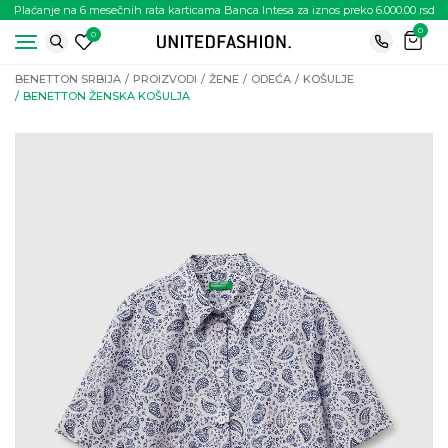
Plaćanje na 6 mesečnih rata karticama Banca Intesa za iznos preko 6.000.00 rsd
0
0
BENETTON SRBIJA
PROIZVODI
ŽENE
ODEĆA
KOŠULJE
BENETTON ŽENSKA KOŠULJA