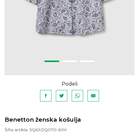
Podeli
Benetton ženska košulja
Šifra artikla:
5Q6SDQ07O-60V