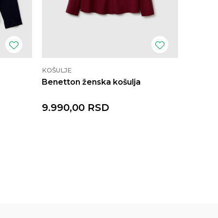
KOŠULJE
KOŠULJE
Benetton ženska košulja
Benetto
9.990,00
RSD
5.690