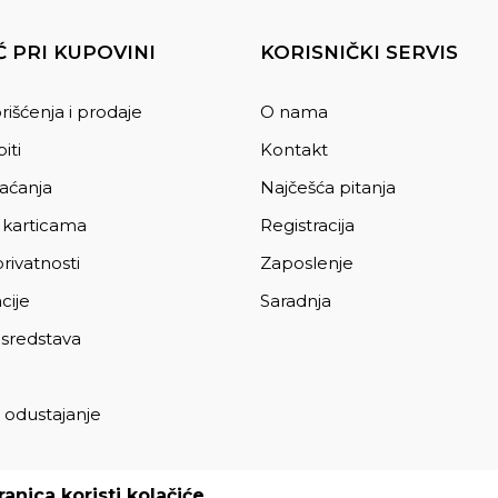
 PRI KUPOVINI
KORISNIČKI SERVIS
rišćenja i prodaje
O nama
iti
Kontakt
laćanja
Najčešća pitanja
 karticama
Registracija
privatnosti
Zaposlenje
cije
Saradnja
 sredstava
 odustajanje
a
anica koristi kolačiće