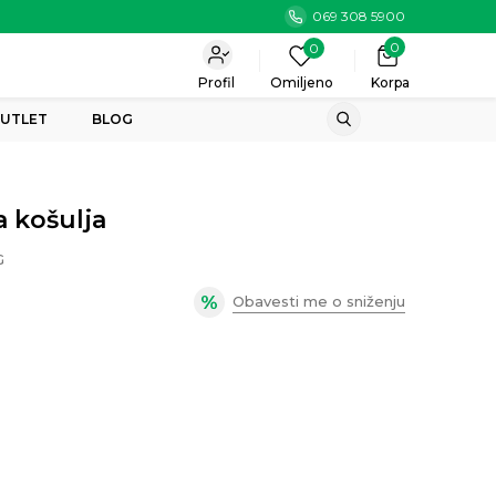
069 308 5900
0
0
Profil
Omiljeno
Korpa
UTLET
BLOG
 košulja
G
Obavesti me o sniženju