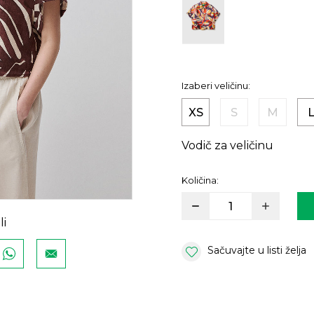
Izaberi veličinu:
XS
S
M
Vodič za veličinu
Količina:
li
Sačuvajte u listi želja