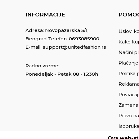
INFORMACIJE
POMOĆ
Adresa: Novopazarska 5/1,
Uslovi ko
Beograd Telefon:
0693085900
Kako kup
E-mail:
support@unitedfashion.rs
Načini p
Plaćanje
Radno vreme:
Politika 
Ponedeljak - Petak 08 - 15:30h
Reklama
Povraćaj
Zamena
Pravo na
Isporuk
Ova web-str