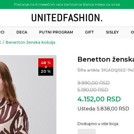
Plaćanje na 6 mesečnih rata karticama Banca Intesa za iznos
preko 6.000.00 rsd
CI
DECA
PUTNI PROGRAM
GIFT
SISLEY
O
E
Benetton ženska košulja
Benetton ženska
48
%
Šifra artikla:
51GADQ0EZ-74
20
%
9.990,00
RSD
5.190,00
RSD
4.152,00
RSD
Ušteda:
5.838,00
RSD
Dostupno u više boja: