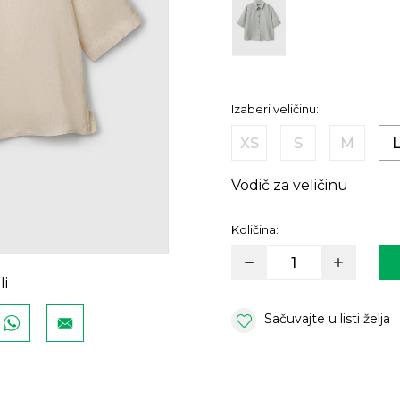
Izaberi veličinu:
XS
S
M
Vodič za veličinu
Količina:
li
Sačuvajte u listi želja