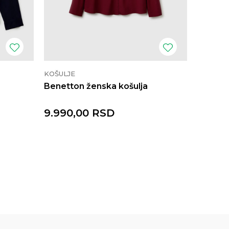
KOŠULJE
KOŠULJE
Benetton ženska košulja
Benetto
9.990,00
RSD
5.690