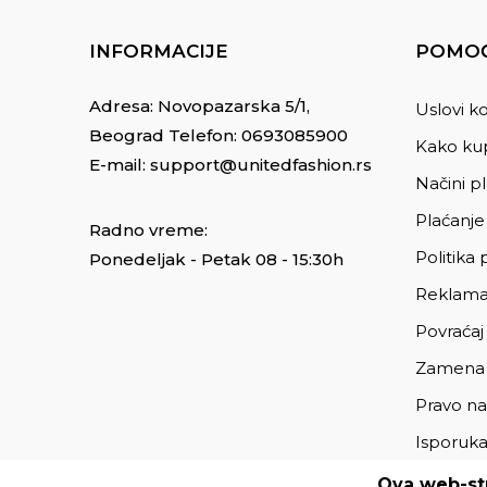
INFORMACIJE
POMOĆ
Adresa: Novopazarska 5/1,
Uslovi ko
Beograd Telefon:
0693085900
Kako kup
E-mail:
support@unitedfashion.rs
Načini p
Plaćanje
Radno vreme:
Politika 
Ponedeljak - Petak 08 - 15:30h
Reklama
Povraćaj
Zamena
Pravo na
Isporuk
Ova web-str