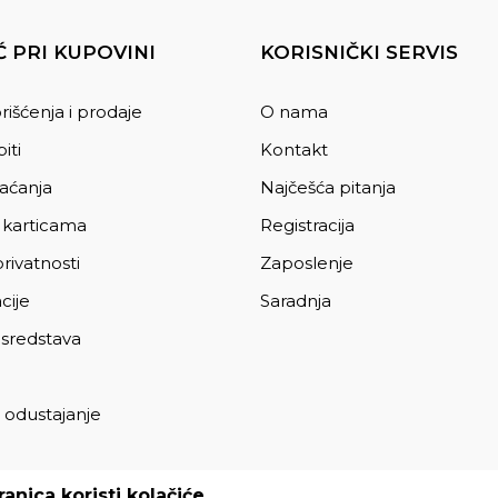
 PRI KUPOVINI
KORISNIČKI SERVIS
rišćenja i prodaje
O nama
iti
Kontakt
laćanja
Najčešća pitanja
 karticama
Registracija
privatnosti
Zaposlenje
cije
Saradnja
 sredstava
 odustajanje
a
anica koristi kolačiće