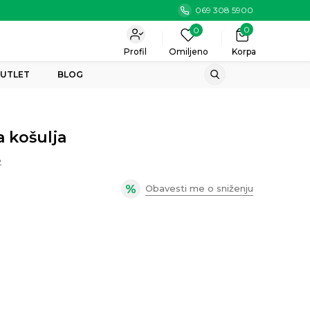
069 308 5900
0
0
Profil
Omiljeno
Korpa
UTLET
BLOG
 košulja
2
Obavesti me o sniženju