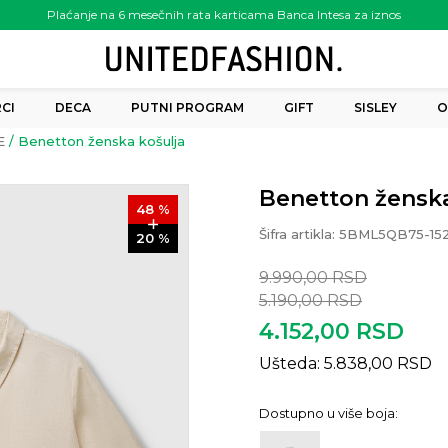
Plaćanje na 6 mesečnih rata karticama Banca Intesa za iznos
preko 6.000.00 rsd
CI
DECA
PUTNI PROGRAM
GIFT
SISLEY
O
E
Benetton ženska košulja
Benetton ženska
48
%
Šifra artikla:
5BML5QB75-15
20
%
9.990,00
RSD
5.190,00
RSD
4.152,00
RSD
Ušteda:
5.838,00
RSD
Dostupno u više boja: