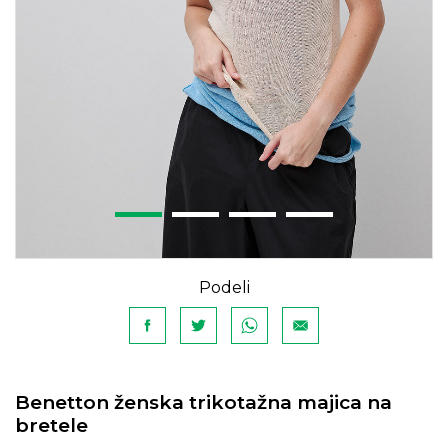
Podeli
Benetton ženska trikotažna majica na
bretele