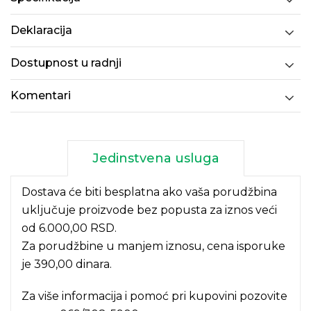
Deklaracija
Dostupnost u radnji
Komentari
Jedinstvena usluga
Dostava će biti besplatna ako vaša porudžbina
uključuje proizvode bez popusta za iznos veći
od 6.000,00 RSD.
Za porudžbine u manjem iznosu, cena isporuke
je 390,00 dinara.
Za više informacija i pomoć pri kupovini pozovite