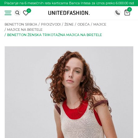
Plaćanje na 6 mesečnih rata karticama Banca Intesa za iznos preko 6.000.00 rsd
0
0
BENETTON SRBIJA
PROIZVODI
ŽENE
ODEĆA
MAJICE
MAJICE NA BRETELE
BENETTON ŽENSKA TRIKOTAŽNA MAJICA NA BRETELE