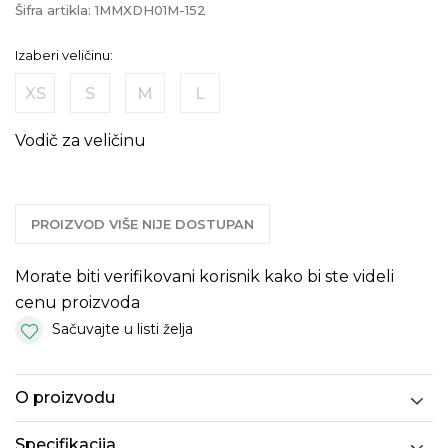
Šifra artikla:
1MMXDH01M-152
Izaberi veličinu:
XS
S
M
L
Vodič za veličinu
PROIZVOD VIŠE NIJE DOSTUPAN
Morate biti verifikovani korisnik kako bi ste videli
cenu proizvoda
Sačuvajte u listi želja
O proizvodu
Specifikacija