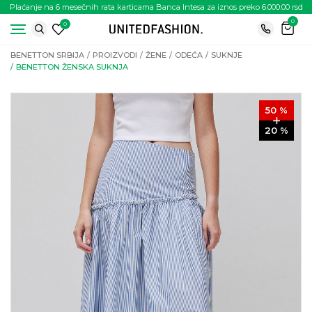
Plaćanje na 6 mesečnih rata karticama Banca Intesa za iznos preko 6.000.00 rsd
0
0
BENETTON SRBIJA
PROIZVODI
ŽENE
ODEĆA
SUKNJE
BENETTON ŽENSKA SUKNJA
50
%
20
%