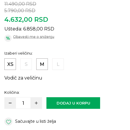
11.490,00
RSD
5.790,00
RSD
4.632,00
RSD
Ušteda:
6.858,00
RSD
Obavesti me o sniženju
Izaberi veličinu:
XS
S
M
L
Vodič za veličinu
Količina:
DODAJ U KORPU
Sačuvajte u listi želja