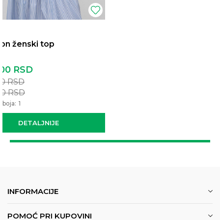
on ženski top
,00
RSD
00
RSD
00
RSD
 boja:
1
DETALJNIJE
INFORMACIJE
POMOĆ PRI KUPOVINI