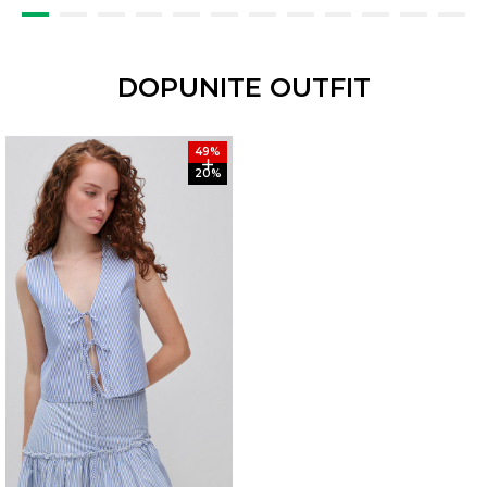
DOPUNITE OUTFIT
49
%
20
%