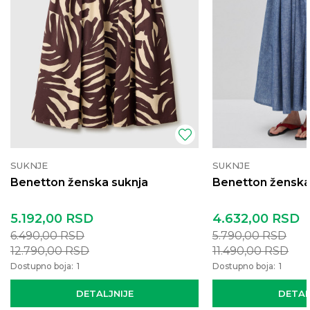
SUKNJE
SUKNJE
Benetton ženska suknja
Benetton ženska
5.192,00
RSD
4.632,00
RSD
6.490,00
RSD
5.790,00
RSD
12.790,00
RSD
11.490,00
RSD
Dostupno boja:
1
Dostupno boja:
1
DETALJNIJE
DETAL