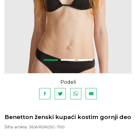
Podeli
Benetton ženski kupaći kostim gornji deo
Šifra artikla:
36WR5R05C-700