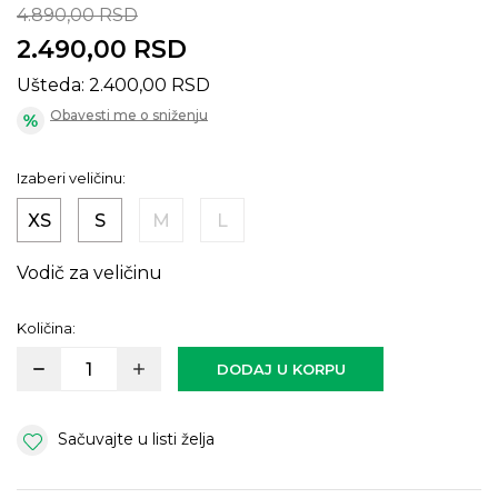
4.890,00
RSD
2.490,00
RSD
Ušteda:
2.400,00
RSD
Obavesti me o sniženju
Izaberi veličinu:
XS
S
M
L
Vodič za veličinu
Količina:
DODAJ U KORPU
Sačuvajte u listi želja