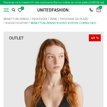
Plaćanje na 6 mesečnih rata karticama Banca Intesa za iznos preko 6.000.00 rsd
0
0
BENETTON SRBIJA
PROIZVODI
ŽENE
PROGRAM ZA PLAŽU
KUPAĆI KOSTIMI
BENETTON ŽENSKI KUPAĆI KOSTIM GORNJI DEO
49
%