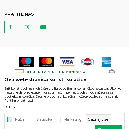
PRATITE NAS
Ova web-stranica koristi kolačiće
Sajt koristi cookies (kolačiće) u cilju poboljšanja korisničkog iskustva. Ukoliko
nastavite da pregledate i koristite našu Internet prodavnicu slažete se sa
upotrebom kolačića. Detalje o upotrebi kolačića možete pogledati na stranici
Politika privatnosti.
Podaci su informativnog karaktera i podložni su izmenama. Svi
Detaljnije
artikli prikazani na sajtu su deo naše ponude i ne podrazumeva
da su dostupni u svakom trenutku.
Saznaj više
Nužni
Statistika
Marketing
©2026
https://www.unitedfashion.rs/
, Izrada
NB SOFT
. Sva prava