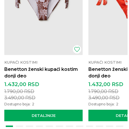
KUPAĆI KOSTIMI
KUPAĆI KOSTIMI
Benetton ženski kupaći kostim
Benetton ženski 
donji deo
donji deo
1.432,00
RSD
1.432,00
RSD
1.790,00
RSD
1.790,00
RSD
3.490,00
RSD
3.490,00
RSD
Dostupno boja:
2
Dostupno boja:
2
DETALJNIJE
DETAL