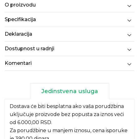
O proizvodu
Specifikacija
Deklaracija
Dostupnost u radnji
Komentari
Jedinstvena usluga
Dostava će biti besplatna ako vaša porudžbina
uključuje proizvode bez popusta za iznos veći
od 6.000,00 RSD.
Za porudžbine u manjem iznosu, cena isporuke
je 390,00 dinara.