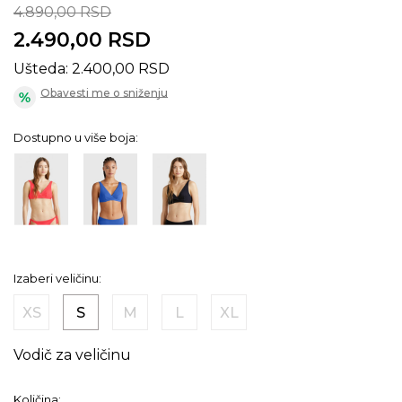
4.890,00
RSD
2.490,00
RSD
Ušteda:
2.400,00
RSD
Obavesti me o sniženju
Dostupno u više boja:
Izaberi veličinu:
XS
S
M
L
XL
Vodič za veličinu
Količina: