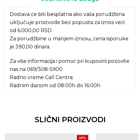
Dostava će biti besplatna ako vaša porudžbina
uključuje proizvode bez popusta za iznos veći
od 6.000,00 RSD.
Za porudžbine u manjem iznosu, cena isporuke
je 390,00 dinara.
Za više informacija i pomoć pri kupovini pozovite
nas na
069/308-5900
Radno vreme Call Centra:
Radnim danom od 08:00h do 16:00h
SLIČNI PROIZVODI
49
%