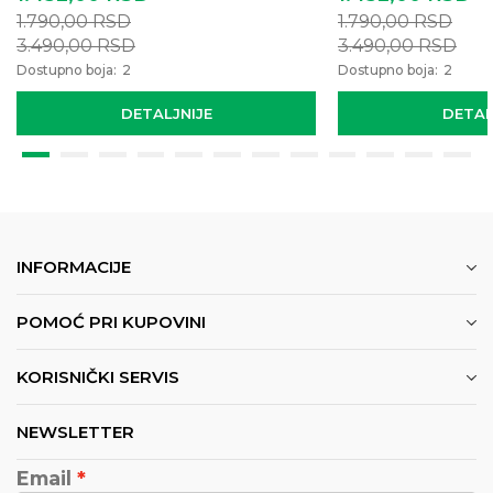
1.790,00
RSD
1.790,00
RSD
3.490,00
RSD
3.490,00
RSD
Dostupno boja:
2
Dostupno boja:
2
DETALJNIJE
DETAL
INFORMACIJE
POMOĆ PRI KUPOVINI
KORISNIČKI SERVIS
NEWSLETTER
Email