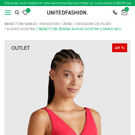
Plaćanje na 6 mesečnih rata karticama Banca Intesa za iznos preko 6.000.00 rsd
0
0
BENETTON SRBIJA
PROIZVODI
ŽENE
PROGRAM ZA PLAŽU
KUPAĆI KOSTIMI
BENETTON ŽENSKI KUPAĆI KOSTIM GORNJI DEO
49
%