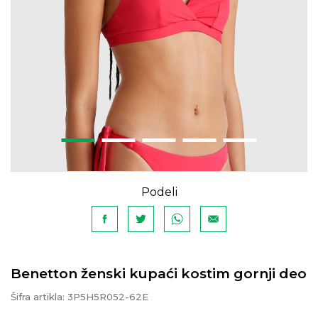
Podeli
Benetton ženski kupaći kostim gornji deo
Šifra artikla:
3P5H5R052-62E