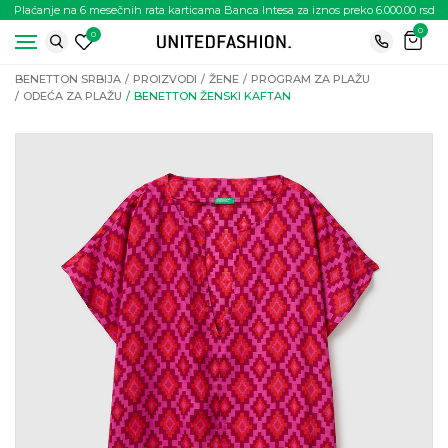
Plaćanje na 6 mesečnih rata karticama Banca Intesa za iznos preko 6.000.00 rsd
0
0
BENETTON SRBIJA
PROIZVODI
ŽENE
PROGRAM ZA PLAŽU
ODEĆA ZA PLAŽU
BENETTON ŽENSKI KAFTAN