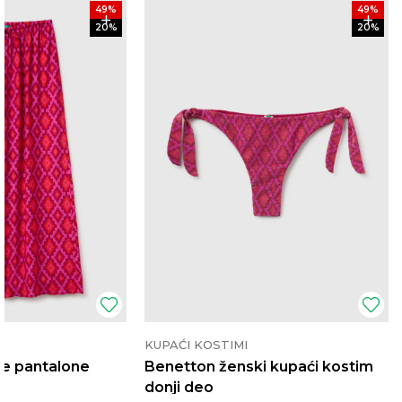
49
%
49
%
20
%
20
%
KUPAĆI KOSTIMI
e pantalone
Benetton ženski kupaći kostim
donji deo