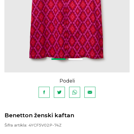
Podeli
Benetton ženski kaftan
Šifra artikla:
4YCF5V02P-74Z