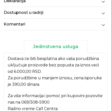
Deklaracija
Dostupnost u radnji
Komentari
Jedinstvena usluga
Dostava će biti besplatna ako vaša porudžbina
uključuje proizvode bez popusta za iznos veći
od 6.000,00 RSD.
Za porudžbine u manjem iznosu, cena isporuke
je 390,00 dinara.
Za više informacija i pomoć pri kupovini pozovite
nas na
069/308-5900
Radno vreme Call Centra: