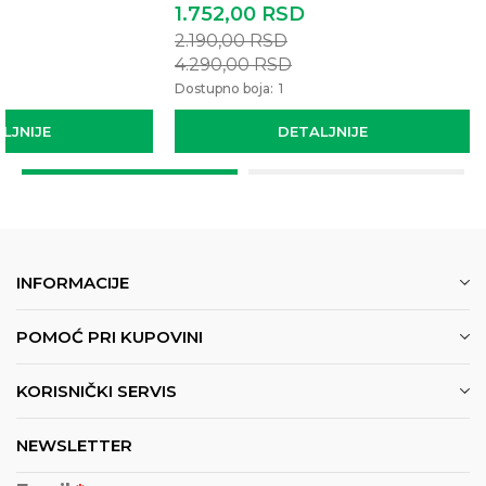
1.752,00
RSD
2.190,00
RSD
4.290,00
RSD
Dostupno boja:
1
LJNIJE
DETALJNIJE
INFORMACIJE
POMOĆ PRI KUPOVINI
KORISNIČKI SERVIS
NEWSLETTER