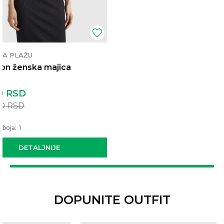
ZA PLAŽU
on ženska majica
0
RSD
00
RSD
 boja:
1
DETALJNIJE
DOPUNITE OUTFIT