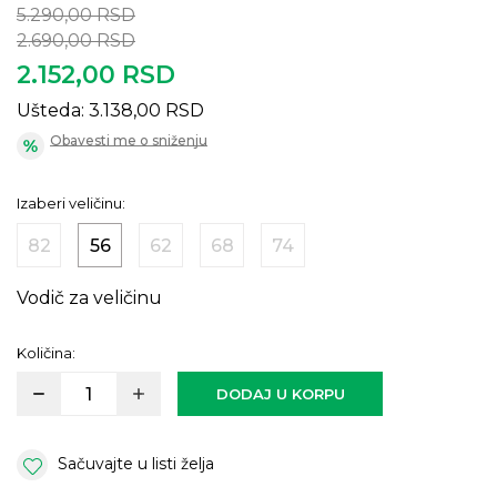
5.290,00
RSD
2.690,00
RSD
2.152,00
RSD
Ušteda:
3.138,00
RSD
Obavesti me o sniženju
Izaberi veličinu:
82
56
62
68
74
Vodič za veličinu
Količina:
DODAJ U KORPU
Sačuvajte u listi želja