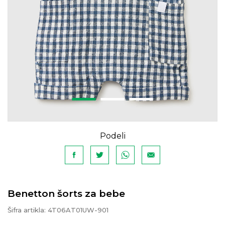
Podeli
Benetton šorts za bebe
Šifra artikla:
4T06AT01UW-901