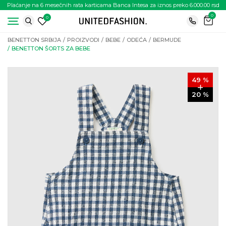
Plaćanje na 6 mesečnih rata karticama Banca Intesa za iznos preko 6.000.00 rsd
0
0
BENETTON SRBIJA
PROIZVODI
BEBE
ODEĆA
BERMUDE
BENETTON ŠORTS ZA BEBE
49
%
20
%