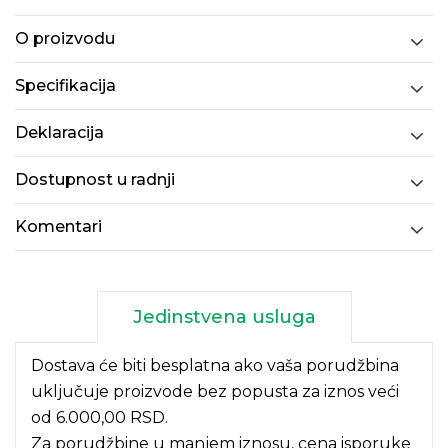
O proizvodu
Specifikacija
Deklaracija
Dostupnost u radnji
Komentari
Jedinstvena usluga
Dostava će biti besplatna ako vaša porudžbina
uključuje proizvode bez popusta za iznos veći
od 6.000,00 RSD.
Za porudžbine u manjem iznosu, cena isporuke