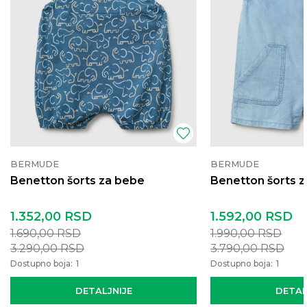
BERMUDE
BERMUDE
Benetton šorts za bebe
Benetton šorts 
1.352,00
RSD
1.592,00
RSD
1.690,00
RSD
1.990,00
RSD
3.290,00
RSD
3.790,00
RSD
Dostupno boja:
1
Dostupno boja:
1
DETALJNIJE
DETAL