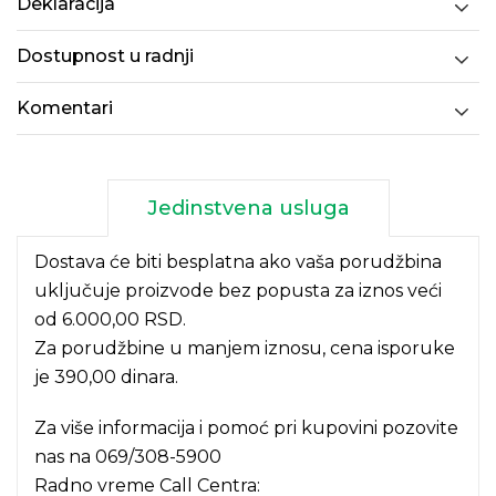
Deklaracija
Dostupnost u radnji
Komentari
Jedinstvena usluga
Dostava će biti besplatna ako vaša porudžbina
uključuje proizvode bez popusta za iznos veći
od 6.000,00 RSD.
Za porudžbine u manjem iznosu, cena isporuke
je 390,00 dinara.
Za više informacija i pomoć pri kupovini pozovite
nas na
069/308-5900
Radno vreme Call Centra: