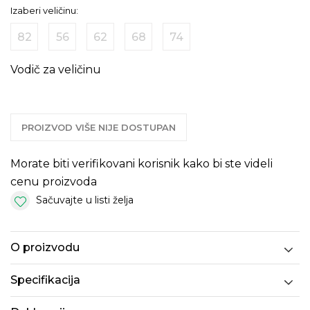
Izaberi veličinu:
82
56
62
68
74
Vodič za veličinu
PROIZVOD VIŠE NIJE DOSTUPAN
Morate biti verifikovani korisnik kako bi ste videli
cenu proizvoda
Sačuvajte u listi želja
O proizvodu
Specifikacija