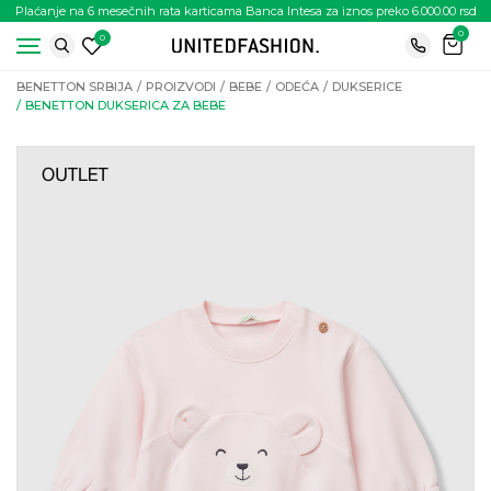
Plaćanje na 6 mesečnih rata karticama Banca Intesa za iznos preko 6.000.00 rsd
0
0
BENETTON SRBIJA
PROIZVODI
BEBE
ODEĆA
DUKSERICE
BENETTON DUKSERICA ZA BEBE