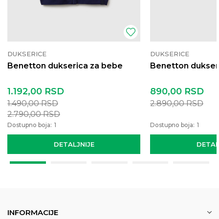
DUKSERICE
DUKSERICE
Benetton dukserica za bebe
Benetton dukser
1.192,00
RSD
890,00
RSD
1.490,00
RSD
2.890,00
RSD
2.790,00
RSD
Dostupno boja:
1
Dostupno boja:
1
DETALJNIJE
DETAL
INFORMACIJE