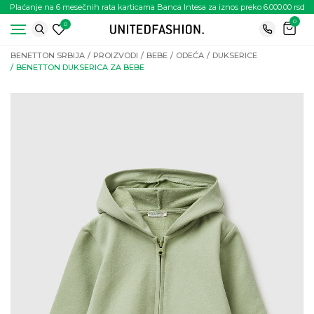
Plaćanje na 6 mesečnih rata karticama Banca Intesa za iznos preko 6.000.00 rsd
0
0
BENETTON SRBIJA
PROIZVODI
BEBE
ODEĆA
DUKSERICE
BENETTON DUKSERICA ZA BEBE