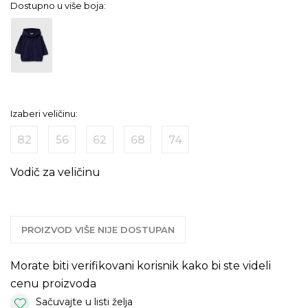
Dostupno u više boja:
Izaberi veličinu:
82
56
62
68
74
Vodič za veličinu
PROIZVOD VIŠE NIJE DOSTUPAN
Morate biti verifikovani korisnik kako bi ste videli
cenu proizvoda
Sačuvajte u listi želja