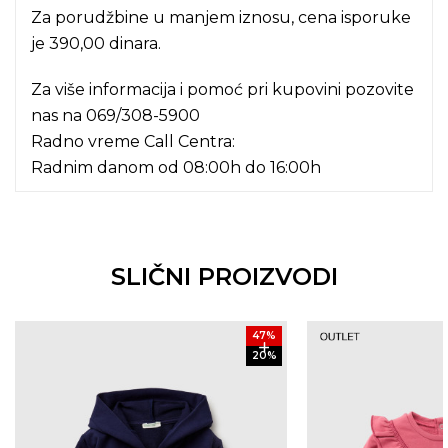
Za porudžbine u manjem iznosu, cena isporuke
je 390,00 dinara.
Za više informacija i pomoć pri kupovini pozovite
nas na
069/308-5900
Radno vreme Call Centra:
Radnim danom od 08:00h do 16:00h
SLIČNI PROIZVODI
47
%
20
%