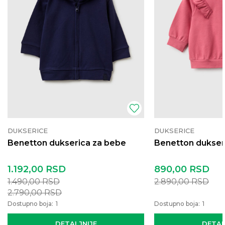
DUKSERICE
DUKSERICE
Benetton dukserica za bebe
Benetton dukser
1.192,00
RSD
890,00
RSD
1.490,00
RSD
2.890,00
RSD
2.790,00
RSD
Dostupno boja:
1
Dostupno boja:
1
DETALJNIJE
DETAL