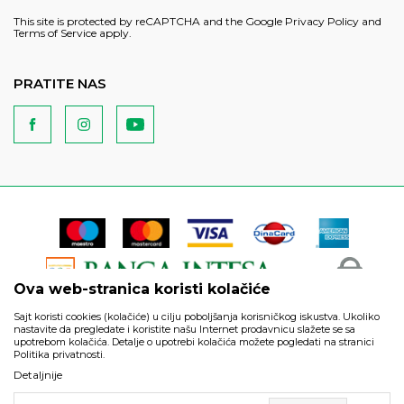
This site is protected by reCAPTCHA and the Google
Privacy Policy
and
Terms of Service
apply.
PRATITE NAS
Ova web-stranica koristi kolačiće
Sajt koristi cookies (kolačiće) u cilju poboljšanja korisničkog iskustva. Ukoliko
nastavite da pregledate i koristite našu Internet prodavnicu slažete se sa
upotrebom kolačića. Detalje o upotrebi kolačića možete pogledati na stranici
Politika privatnosti.
Podaci su informativnog karaktera i podložni su izmenama. Svi
Detaljnije
artikli prikazani na sajtu su deo naše ponude i ne podrazumeva
da su dostupni u svakom trenutku.