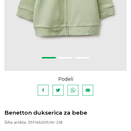
Podeli
Benetton dukserica za bebe
Šifra artikla:
35FNA501UW-218