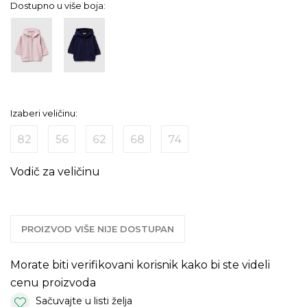
Dostupno u više boja:
Izaberi veličinu:
82
56
62
68
74
Vodič za veličinu
PROIZVOD VIŠE NIJE DOSTUPAN
Morate biti verifikovani korisnik kako bi ste videli
cenu proizvoda
Sačuvajte u listi želja