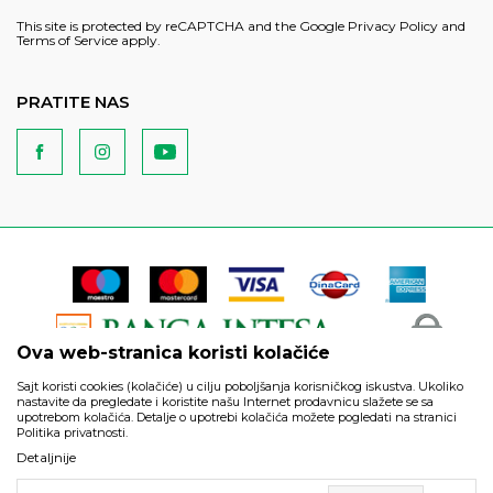
This site is protected by reCAPTCHA and the Google
Privacy Policy
and
Terms of Service
apply.
PRATITE NAS
Ova web-stranica koristi kolačiće
Sajt koristi cookies (kolačiće) u cilju poboljšanja korisničkog iskustva. Ukoliko
nastavite da pregledate i koristite našu Internet prodavnicu slažete se sa
upotrebom kolačića. Detalje o upotrebi kolačića možete pogledati na stranici
Politika privatnosti.
Podaci su informativnog karaktera i podložni su izmenama. Svi
Detaljnije
artikli prikazani na sajtu su deo naše ponude i ne podrazumeva
da su dostupni u svakom trenutku.