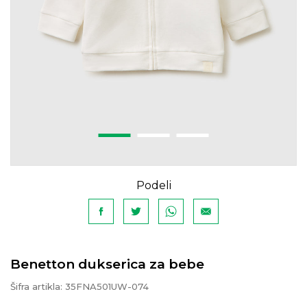
Podeli
Benetton dukserica za bebe
Šifra artikla:
35FNA501UW-074