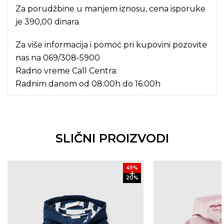
Za porudžbine u manjem iznosu, cena isporuke
je 390,00 dinara.
Za više informacija i pomoć pri kupovini pozovite
nas na
069/308-5900
Radno vreme Call Centra:
Radnim danom od 08:00h do 16:00h
SLIČNI PROIZVODI
49
%
20
%