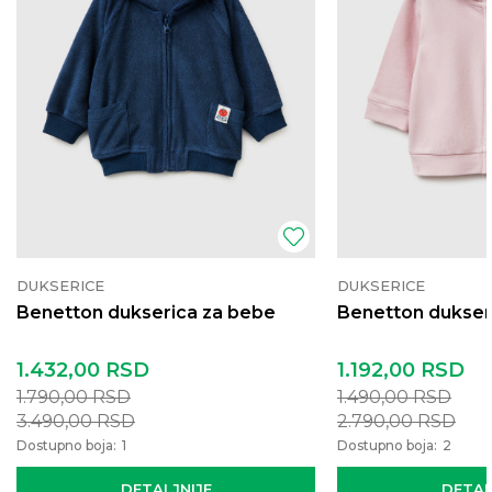
DUKSERICE
DUKSERICE
Benetton dukserica za bebe
Benetton dukser
1.432,00
RSD
1.192,00
RSD
1.790,00
RSD
1.490,00
RSD
3.490,00
RSD
2.790,00
RSD
Dostupno boja:
1
Dostupno boja:
2
DETALJNIJE
DETAL