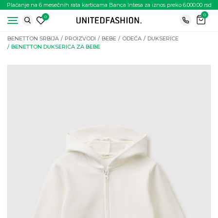
Plaćanje na 6 mesečnih rata karticama Banca Intesa za iznos preko 6.000.00 rsd
0
0
BENETTON SRBIJA
PROIZVODI
BEBE
ODEĆA
DUKSERICE
BENETTON DUKSERICA ZA BEBE