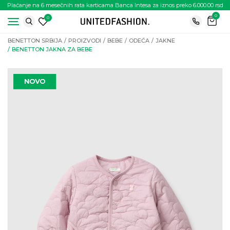
Plaćanje na 6 mesečnih rata karticama Banca Intesa za iznos preko 6.000.00 rsd
0
0
BENETTON SRBIJA
PROIZVODI
BEBE
ODEĆA
JAKNE
BENETTON JAKNA ZA BEBE