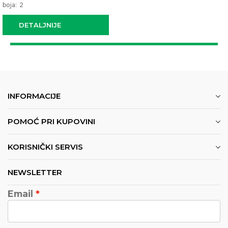
 boja:
2
DETALJNIJE
INFORMACIJE
POMOĆ PRI KUPOVINI
KORISNIČKI SERVIS
NEWSLETTER
Email