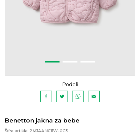
Podeli
Benetton jakna za bebe
Šifra artikla:
2MJAAN011W-0C3