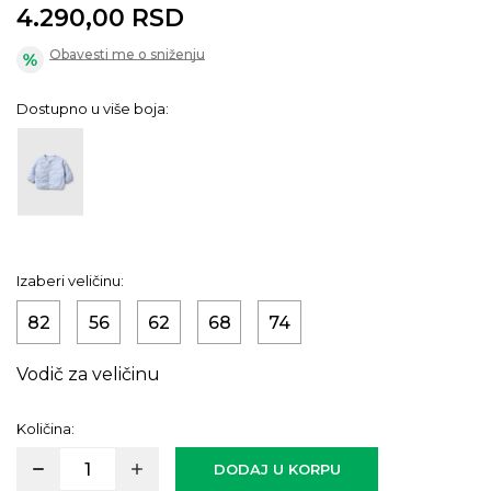
4.290,00
RSD
Obavesti me o sniženju
Dostupno u više boja:
Izaberi veličinu:
82
56
62
68
74
Vodič za veličinu
Količina:
DODAJ U KORPU