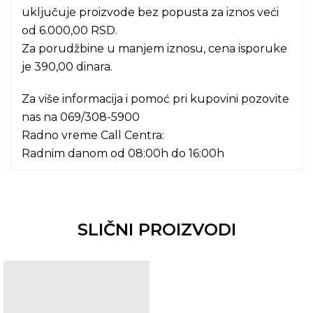
uključuje proizvode bez popusta za iznos veći
od 6.000,00 RSD.
Za porudžbine u manjem iznosu, cena isporuke
je 390,00 dinara.
Za više informacija i pomoć pri kupovini pozovite
nas na
069/308-5900
Radno vreme Call Centra:
Radnim danom od 08:00h do 16:00h
SLIČNI PROIZVODI