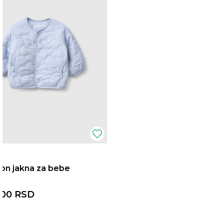
on jakna za bebe
,00
RSD