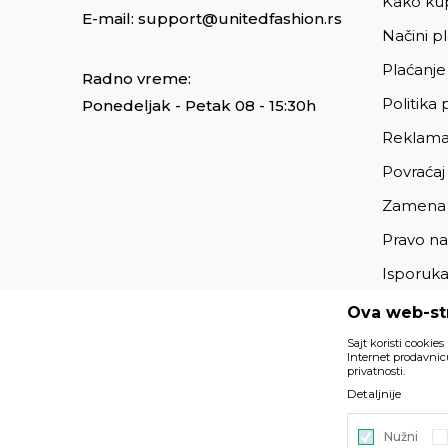
Kako kup
E-mail:
support@unitedfashion.rs
Načini p
Plaćanje
Radno vreme:
Politika 
Ponedeljak - Petak 08 - 15:30h
Reklama
Povraćaj
Zamena
Pravo na
Isporuk
Ova web-str
Sajt koristi cookies
Internet prodavnicu
privatnosti.
Podaci su informativnog karaktera i podložni su izmenama. 
Detaljnije
deo naše ponude i ne podrazumeva da su dostupni u sv
Nužni