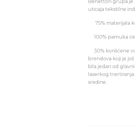
Benetton grupa je 2
uticaja tekstilne i
75% materijala koji 
100% pamuka će bit
30% korišćene vune
brendova koji je j
bila jedan od glavn
laserkog trertiranj
sredine.