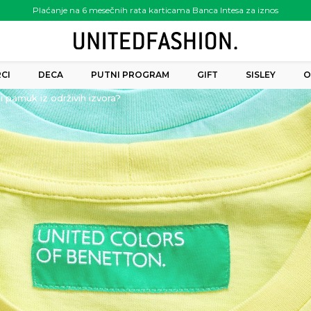
Plaćanje na 6 mesečnih rata karticama Banca Intesa za iznos
preko 6.000.00 rsd
CI
DECA
PUTNI PROGRAM
GIFT
SISLEY
O
 pamuk iz održivih izvora?