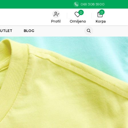
069 308 5900
0
0
Profil
Omiljeno
Korpa
UTLET
BLOG