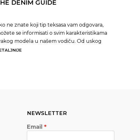
HE DENIM GUIDE
BLOG
SS24 
ko ne znate koji tip teksasa vam odgovara,
ožete se informisati o svim karakteristikama
BUDI Z
vakog modela u našem vodiču. Od uskog
LETO 20
oja do širok...
ETALJNIJE
dečija 
boje Uni
DETALJN
NEWSLETTER
Email