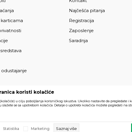
iti
Kontakt
laćanja
Najčešća pitanja
 karticama
Registracija
privatnosti
Zaposlenje
cije
Saradnja
 sredstava
 odustajanje
a
anica koristi kolačiće
 (kolačiće) u cilju poboljšanja korisničkog iskustva. Ukoliko nastavite da pregledate i k
 slažete se sa upotrebom kolačića. Detalje o upotrebi kolačića možete pogledati na str
Svi artikli prikazani na sajtu su
akom trenutku.
Saznaj više
Statistika
Marketing