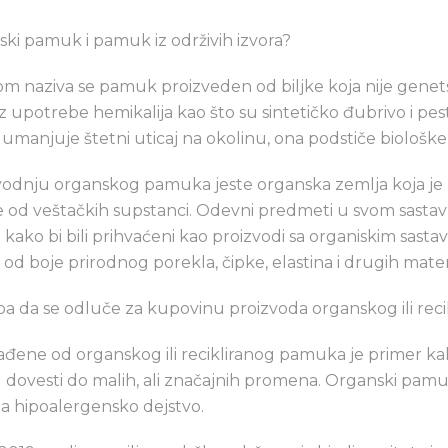
ki pamuk i pamuk iz održivih izvora?
naziva se pamuk proizveden od biljke koja nije genets
 upotrebe hemikalija kao što su sintetičko đubrivo i pest
umanjuje štetni uticaj na okolinu, ona podstiče biološke 
vodnju organskog pamuka jeste organska zemlja koja je 
e od veštačkih supstanci. Odevni predmeti u svom sasta
ko bi bili prihvaćeni kao proizvodi sa organiskim sasta
od boje prirodnog porekla, čipke, elastina i drugih materi
ba da se odluče za kupovinu proizvoda organskog ili rec
đene od organskog ili recikliranog pamuka je primer kak
 dovesti do malih, ali značajnih promena. Organski pam
ima hipoalergensko dejstvo.