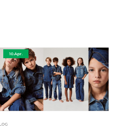
10.
Apr.
07
LOG