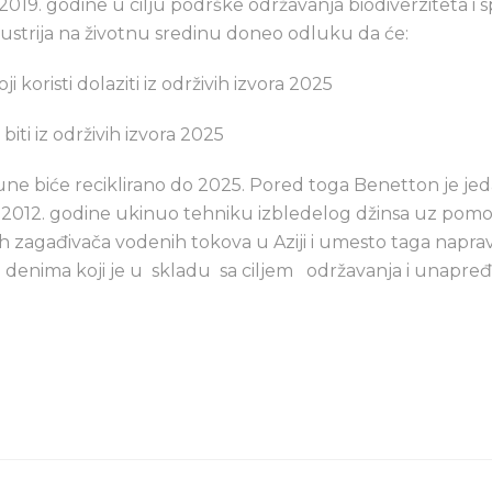
019. godine u cilju podrške održavanja biodiverziteta i 
ndustrija na životnu sredinu doneo odluku da će:
koristi dolaziti iz održivih izvora 2025
i iz održivih izvora 2025
 biće reciklirano do 2025. Pored toga Benetton je jed
oš 2012. godine ukinuo tehniku izbledelog džinsa uz p
ih zagađivača vodenih tokova u Aziji i umesto taga naprav
a denima koji je u skladu sa ciljem održavanja i unapređ