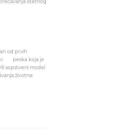
sprečavanja štetnog
an od prvih
omoć peska koja je
ili sopstveni model
ivanja životne