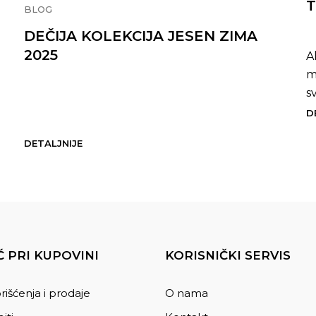
T
BLOG
-
DEČIJA KOLEKCIJA JESEN ZIMA
2025
A
m
s
kr
D
DETALJNIJE
 PRI KUPOVINI
KORISNIČKI SERVIS
rišćenja i prodaje
O nama