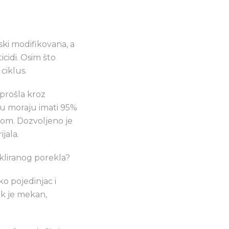
ki modifikovana, a
icidi. Osim što
ciklus.
prošla kroz
vu moraju imati 95%
vom. Dozvoljeno je
jala.
ikliranog porekla?
o pojedinjac i
uk je mekan,