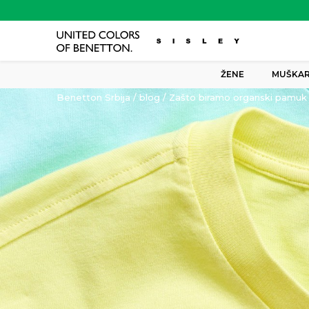
ŽENE
MUŠKAR
Benetton Srbija
blog
Zašto biramo organski pamuk i