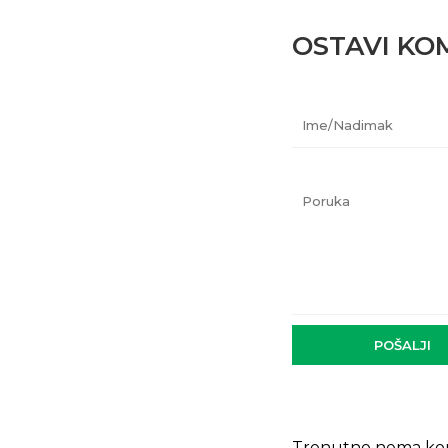
OSTAVI KO
Ime/Nadimak
Poruka
POŠALJI
Trenutno nema ko