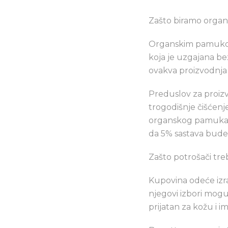
Zašto biramo organs
Organskim pamukom 
koja je uzgajana bez
ovakva proizvodnja 
Preduslov za proiz
trogodišnje čišćenj
organskog pamuka ka
da 5% sastava bude 
Zašto potrošači tre
Kupovina odeće izra
njegovi izbori mogu
prijatan za kožu i 