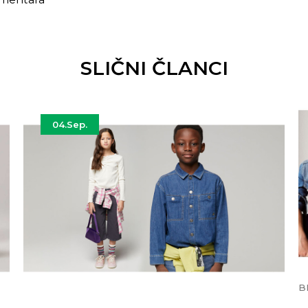
SLIČNI ČLANCI
04.
Sep.
B