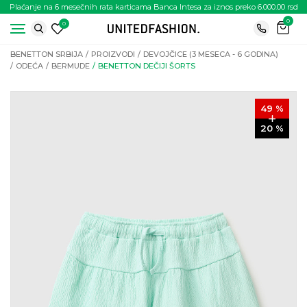
Plaćanje na 6 mesečnih rata karticama Banca Intesa za iznos preko 6.000.00 rsd
0
0
BENETTON SRBIJA
PROIZVODI
DEVOJČICE (3 MESECA - 6 GODINA)
ODEĆA
BERMUDE
BENETTON DEČIJI ŠORTS
49
%
20
%