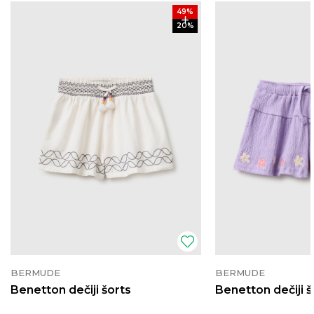
49
%
20
%
BERMUDE
BERMUDE
Benetton dečiji šorts
Benetton dečiji š