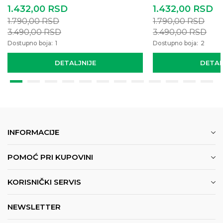
1.432,00
RSD
1.432,00
RSD
1.790,00
RSD
1.790,00
RSD
3.490,00
RSD
3.490,00
RSD
Dostupno boja:
1
Dostupno boja:
2
DETALJNIJE
DETAL
INFORMACIJE
POMOĆ PRI KUPOVINI
KORISNIČKI SERVIS
NEWSLETTER