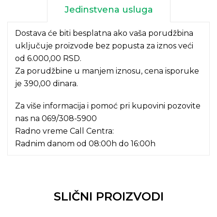
Jedinstvena usluga
Dostava će biti besplatna ako vaša porudžbina
uključuje proizvode bez popusta za iznos veći
od 6.000,00 RSD.
Za porudžbine u manjem iznosu, cena isporuke
je 390,00 dinara.
Za više informacija i pomoć pri kupovini pozovite
nas na
069/308-5900
Radno vreme Call Centra:
Radnim danom od 08:00h do 16:00h
SLIČNI PROIZVODI