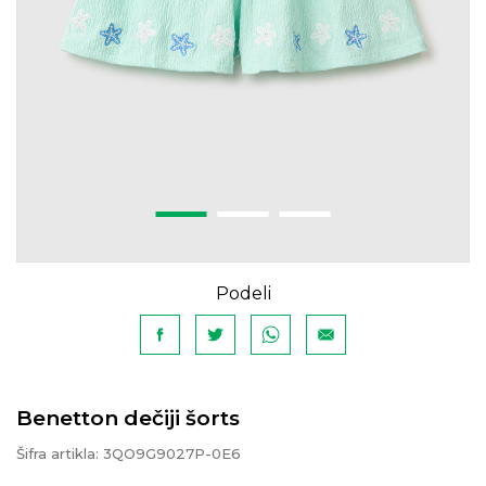
Podeli
Benetton dečiji šorts
Šifra artikla:
3QO9G9027P-0E6