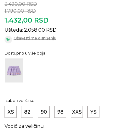
3.490,00
RSD
1.790,00
RSD
1.432,00
RSD
Ušteda:
2.058,00
RSD
Obavesti me o sniženju
Dostupno u više boja:
Izaberi veličinu:
XS
82
90
98
XXS
YS
Vodič za veličinu