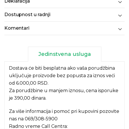
Deklaracija
Dostupnost u radnji
Komentari
Jedinstvena usluga
Dostava će biti besplatna ako vaša porudžbina
uključuje proizvode bez popusta za iznos veći
od 6.000,00 RSD.
Za porudžbine u manjem iznosu, cena isporuke
je 390,00 dinara.
Za više informacija i pomoć pri kupovini pozovite
nas na
069/308-5900
Radno vreme Call Centra: