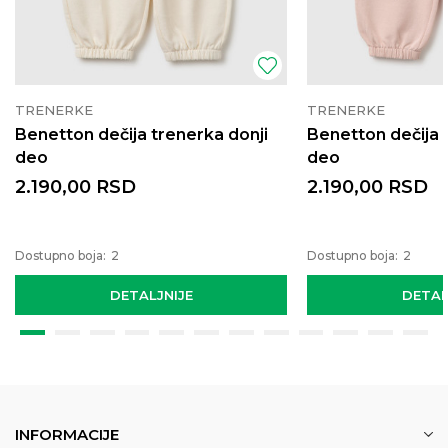
TRENERKE
TRENERKE
Benetton dečija trenerka donji
Benetton dečija 
deo
deo
2.190,00
RSD
2.190,00
RSD
Dostupno boja:
2
Dostupno boja:
2
DETALJNIJE
DETAL
INFORMACIJE