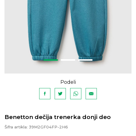
Podeli
Benetton dečija trenerka donji deo
Šifra artikla:
39M2GF04FP-2H6