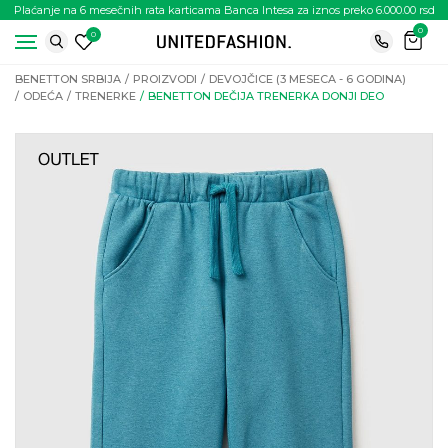
Plaćanje na 6 mesečnih rata karticama Banca Intesa za iznos preko 6.000.00 rsd
0
0
BENETTON SRBIJA
PROIZVODI
DEVOJČICE (3 MESECA - 6 GODINA)
ODEĆA
TRENERKE
BENETTON DEČIJA TRENERKA DONJI DEO