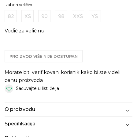
Izaberi veličinu:
82
XS
90
98
XXS
YS
Vodič za veličinu
PROIZVOD VIŠE NIJE DOSTUPAN
Morate biti verifikovani korisnik kako bi ste videli
cenu proizvoda
Sačuvajte u listi želja
O proizvodu
Specifikacija