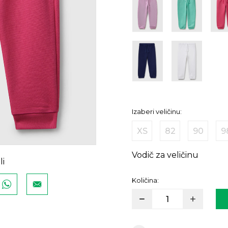
Izaberi veličinu:
XS
82
90
9
Vodič za veličinu
li
Količina: