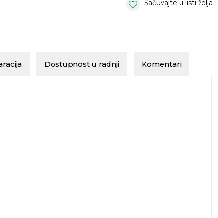
Sačuvajte u listi želja
racija
Dostupnost u radnji
Komentari