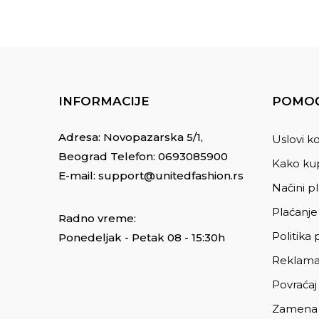
INFORMACIJE
POMOĆ
Adresa: Novopazarska 5/1,
Uslovi ko
Beograd Telefon:
0693085900
Kako kup
E-mail:
support@unitedfashion.rs
Načini p
Plaćanje
Radno vreme:
Politika 
Ponedeljak - Petak 08 - 15:30h
Reklama
Povraćaj
Zamena