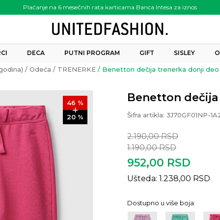
Plaćanje na 6 mesečnih rata karticama Banca Intesa za iznos
preko 6.000.00 rsd
CI
DECA
PUTNI PROGRAM
GIFT
SISLEY
O
godina)
Odeća
TRENERKE
Benetton dečija trenerka donji deo
Benetton dečija
46
%
Šifra artikla:
3J70GF01NP-1A
20
%
2.190,00
RSD
1.190,00
RSD
952,00
RSD
Ušteda:
1.238,00
RSD
Dostupno u više boja: