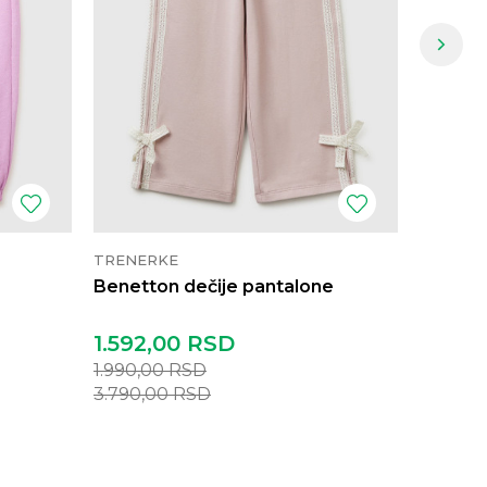
TRENERKE
TRENER
Benetton dečije pantalone
Benetto
donji d
1.592,00
RSD
952,0
1.990,00
RSD
1.190,0
3.790,00
RSD
2.190,0