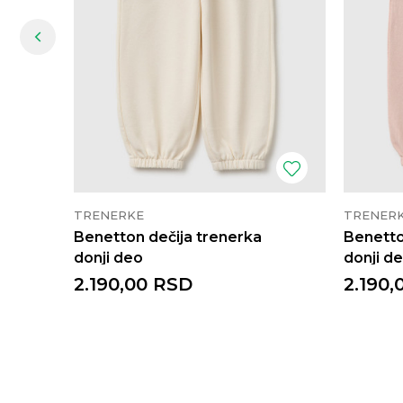
TRENERKE
TRENER
Benetton dečija trenerka
Benetto
donji deo
donji d
2.190,00
RSD
2.190,