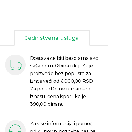
Jedinstvena usluga
Dostava će biti besplatna ako
vaša porudžbina uključuje
proizvode bez popusta za
iznos veći od 6.000,00 RSD.
Za porudžbine u manjem
iznosu, cena isporuke je
390,00 dinara.
Za više informacija i pomoć
pri kupovini pozovite nas na