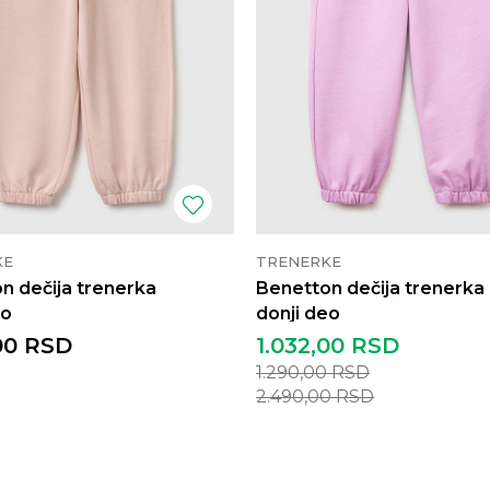
KE
TRENERKE
n dečija trenerka
Benetton dečija trenerka
eo
donji deo
00
RSD
1.032,00
RSD
1.290,00
RSD
2.490,00
RSD