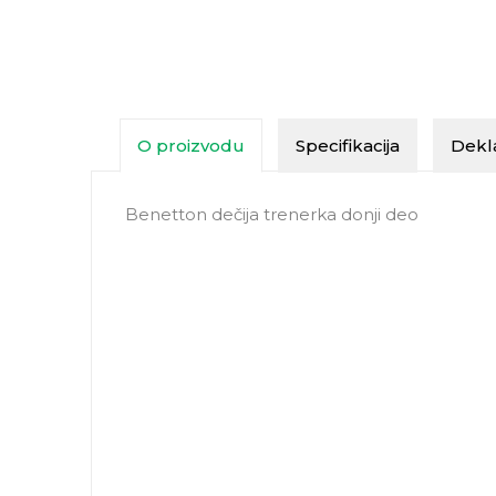
O proizvodu
Specifikacija
Dekla
Benetton dečija trenerka donji deo