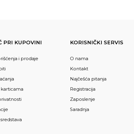
 PRI KUPOVINI
KORISNIČKI SERVIS
rišćenja i prodaje
O nama
iti
Kontakt
laćanja
Najčešća pitanja
 karticama
Registracija
privatnosti
Zaposlenje
cije
Saradnja
 sredstava