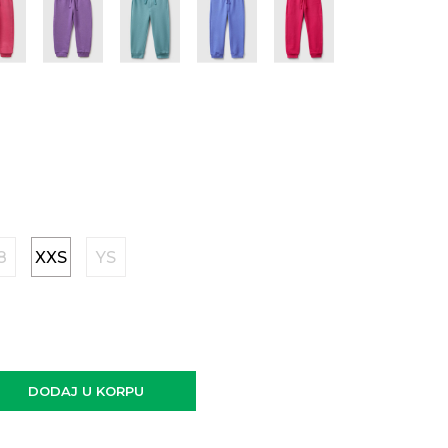
8
XXS
YS
DODAJ U KORPU