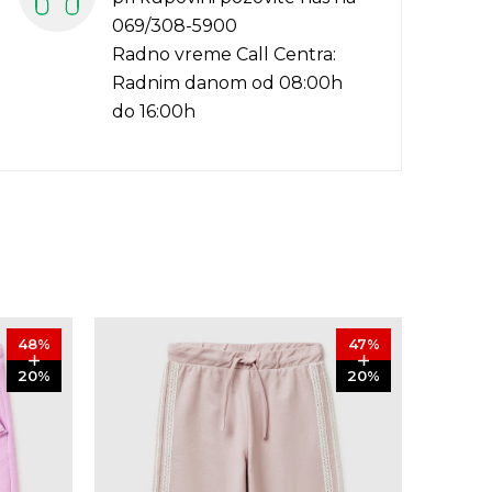
069/308-5900
Radno vreme Call Centra:
Radnim danom od 08:00h
do 16:00h
48
%
47
%
20
%
20
%