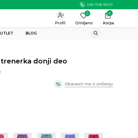
069 308 5900
0
0
Profil
Omiljeno
Korpa
UTLET
BLOG
 trenerka donji deo
2
Obavesti me o sniženju