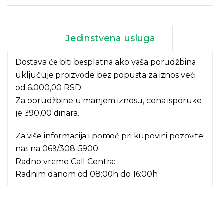
Jedinstvena usluga
Dostava će biti besplatna ako vaša porudžbina
uključuje proizvode bez popusta za iznos veći
od 6.000,00 RSD.
Za porudžbine u manjem iznosu, cena isporuke
je 390,00 dinara.
Za više informacija i pomoć pri kupovini pozovite
nas na
069/308-5900
Radno vreme Call Centra:
Radnim danom od 08:00h do 16:00h