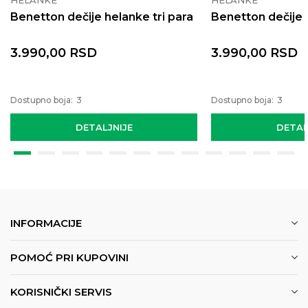
Benetton dečije helanke tri para
Benetton dečije 
3.990,00
RSD
3.990,00
RSD
Dostupno boja:
3
Dostupno boja:
3
DETALJNIJE
DETAL
INFORMACIJE
POMOĆ PRI KUPOVINI
KORISNIČKI SERVIS