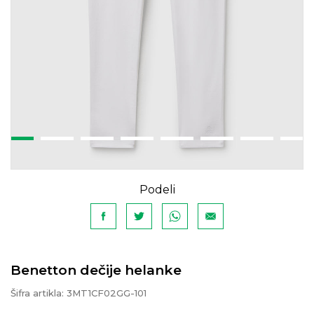
Podeli
Benetton dečije helanke
Šifra artikla:
3MT1CF02GG-101