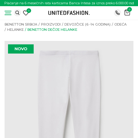
Plaćanje na 6 mesečnih rata karticama Banca Intesa za iznos preko 6.000.00 rsd
0
0
BENETTON SRBIJA
PROIZVODI
DEVOJČICE (6 -14 GODINA)
ODEĆA
HELANKE
BENETTON DEČIJE HELANKE