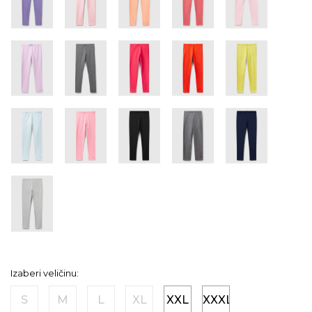
Izaberi veličinu:
S
M
L
XL
XXL
XXXL