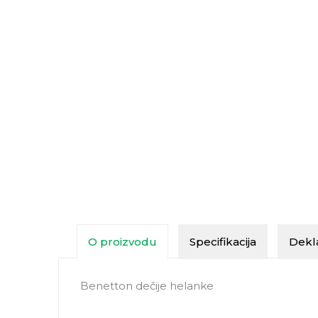
O proizvodu
Specifikacija
Dekla
Benetton dečije helanke