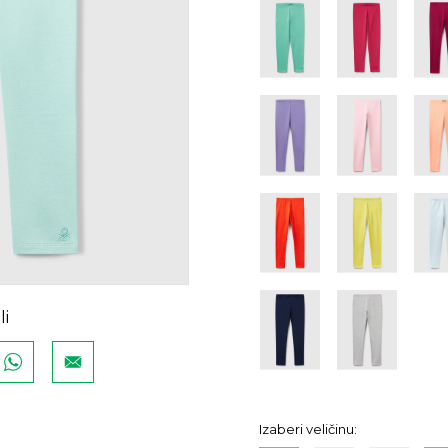
li
Izaberi veličinu: