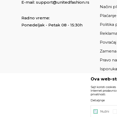
E-mail:
support@unitedfashion.rs
Načini p
Plaćanje
Radno vreme:
Politika 
Ponedeljak - Petak 08 - 15:30h
Reklama
Povraćaj
Zamena
Pravo na
Isporuk
Ova web-str
Sajt koristi cookies
Internet prodavnicu
privatnosti.
Podaci su informativnog karaktera i podložni su izmenama. 
Detaljnije
deo naše ponude i ne podrazumeva da su dostupni u sv
Nužni
©2026
https://www.unitedfashion.rs/
, Izrada
NB SOFT
. Sv