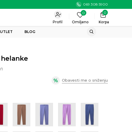
069 308 5900
0
0
Profil
Omiljeno
Korpa
UTLET
BLOG
 helanke
Y1
Obavesti me o sniženju