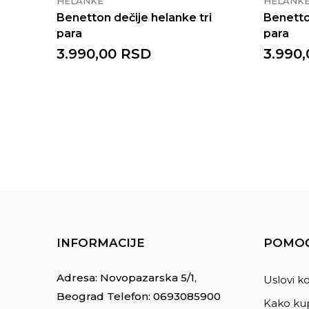
HELANKE
HELANK
Benetton dečije helanke tri
Benetto
para
para
3.990,00
RSD
3.990,
INFORMACIJE
POMOĆ
Adresa: Novopazarska 5/1,
Uslovi ko
Beograd Telefon:
0693085900
Kako kup