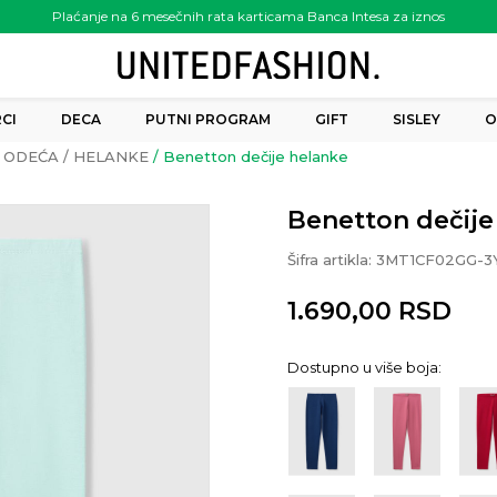
Plaćanje na 6 mesečnih rata karticama Banca Intesa za iznos
preko 6.000.00 rsd
CI
DECA
PUTNI PROGRAM
GIFT
SISLEY
O
ODEĆA
HELANKE
Benetton dečije helanke
Benetton dečije
Šifra artikla:
3MT1CF02GG-3
1.690,00
RSD
Dostupno u više boja: