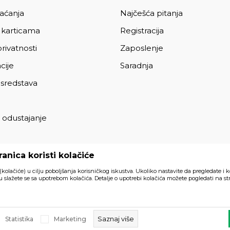
laćanja
Najčešća pitanja
 karticama
Registracija
privatnosti
Zaposlenje
cije
Saradnja
 sredstava
 odustajanje
a
anica koristi kolačiće
 (kolačiće) u cilju poboljšanja korisničkog iskustva. Ukoliko nastavite da pregledate i k
 slažete se sa upotrebom kolačića. Detalje o upotrebi kolačića možete pogledati na str
Svi artikli prikazani na sajtu su
akom trenutku.
Saznaj više
Statistika
Marketing
a prava zadržana.