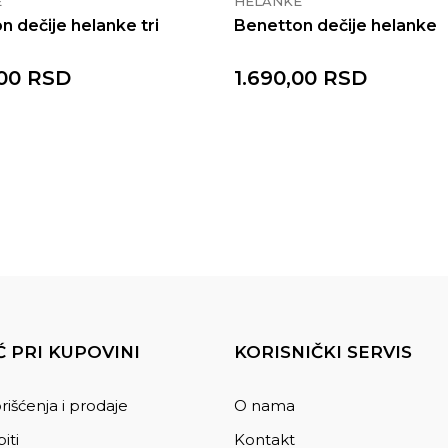
E
HELANKE
n dečije helanke tri
Benetton dečije helanke
00
RSD
1.690,00
RSD
 PRI KUPOVINI
KORISNIČKI SERVIS
rišćenja i prodaje
O nama
iti
Kontakt