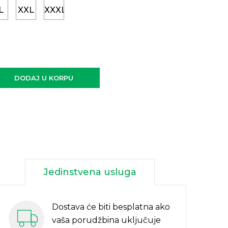
L
XXL
XXXL
DODAJ U KORPU
Jedinstvena usluga
Dostava će biti besplatna ako
vaša porudžbina uključuje