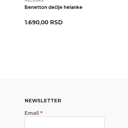
HELANKE
HELANK
Benetton dečije helanke
Benetto
1.690,00
RSD
1.690
NEWSLETTER
Email