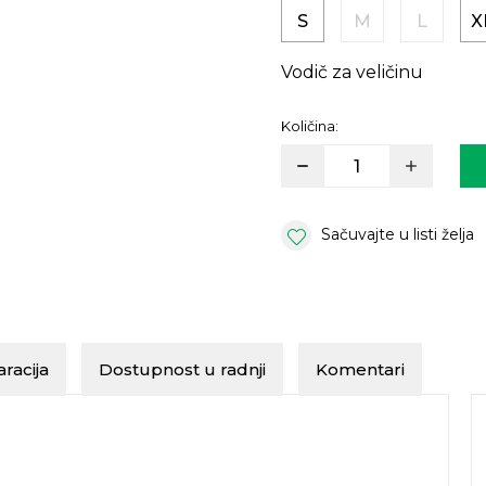
S
M
L
X
Vodič za veličinu
Količina:
Sačuvajte u listi želja
racija
Dostupnost u radnji
Komentari