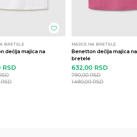
NA BRETELE
MAJICE NA BRETELE
n dečija majica na
Benetton dečija majica na
bretele
0
RSD
632,00
RSD
RSD
790,00
RSD
0
RSD
1.490,00
RSD