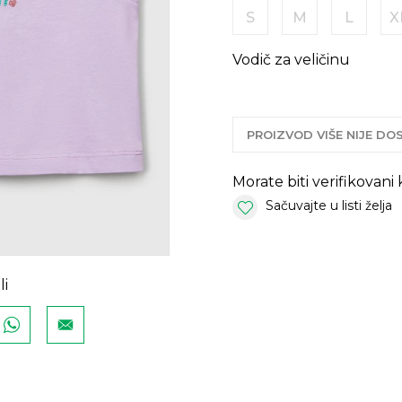
S
M
L
X
Vodič za veličinu
PROIZVOD VIŠE NIJE D
Morate biti verifikovani
Sačuvajte u listi želja
li