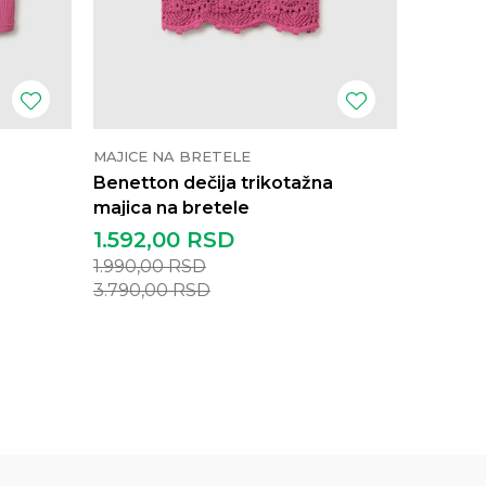
MAJICE NA BRETELE
MAJICE 
Benetton dečija trikotažna
Benetto
majica na bretele
bretele
1.592,00
RSD
1.190,
1.990,00
RSD
1.690,0
3.790,00
RSD