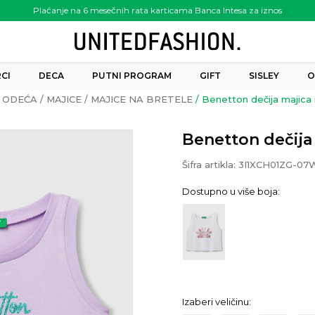
Plaćanje na 6 mesečnih rata karticama Banca Intesa za iznos
preko 6.000.00 rsd
CI
DECA
PUTNI PROGRAM
GIFT
SISLEY
O
ODEĆA
MAJICE
MAJICE NA BRETELE
Benetton dečija majica 
Benetton dečija
Šifra artikla:
3I1XCH01ZG-07
Dostupno u više boja:
Izaberi veličinu: