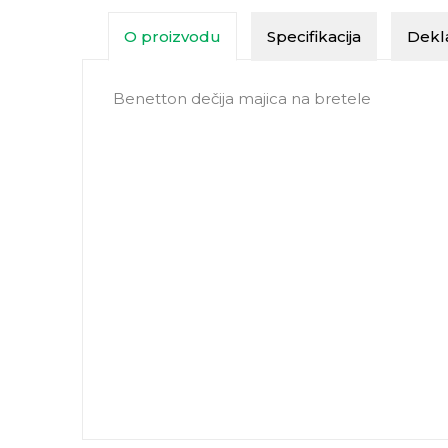
O proizvodu
Specifikacija
Dekla
Benetton dečija majica na bretele