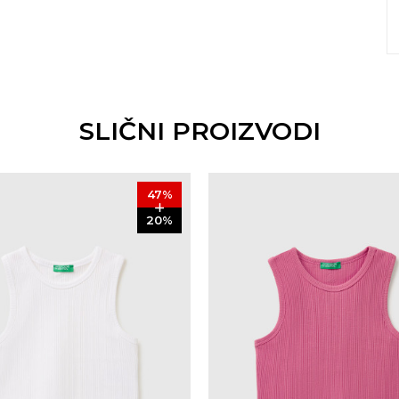
SLIČNI PROIZVODI
47
%
20
%