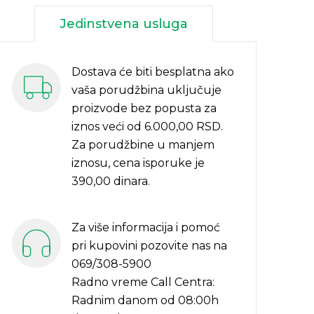
Jedinstvena usluga
Dostava će biti besplatna ako
vaša porudžbina uključuje
proizvode bez popusta za
iznos veći od 6.000,00 RSD.
Za porudžbine u manjem
iznosu, cena isporuke je
390,00 dinara.
Za više informacija i pomoć
pri kupovini pozovite nas na
069/308-5900
Radno vreme Call Centra:
Radnim danom od 08:00h