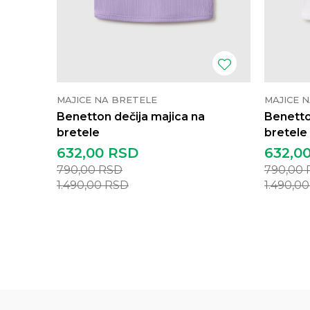
MAJICE NA BRETELE
MAJICE 
Benetton dečija majica na
Benetto
bretele
bretele
632,00
RSD
632,0
790,00
RSD
790,00
1.490,00
RSD
1.490,0