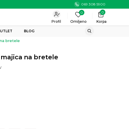
069 308 5900
0
0
Profil
Omiljeno
Korpa
UTLET
BLOG
na bretele
 majica na bretele
W