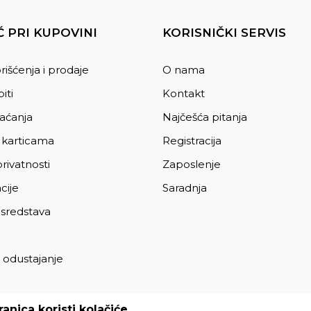
 PRI KUPOVINI
KORISNIČKI SERVIS
rišćenja i prodaje
O nama
iti
Kontakt
laćanja
Najčešća pitanja
 karticama
Registracija
privatnosti
Zaposlenje
cije
Saradnja
 sredstava
 odustajanje
a
anica koristi kolačiće