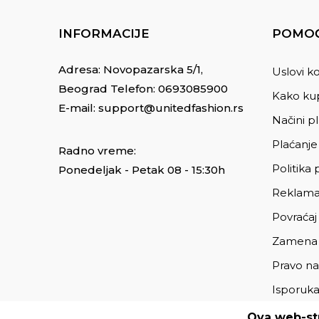
INFORMACIJE
POMOĆ
Adresa: Novopazarska 5/1,
Uslovi ko
Beograd Telefon:
0693085900
Kako kup
E-mail:
support@unitedfashion.rs
Načini p
Plaćanje
Radno vreme:
Politika 
Ponedeljak - Petak 08 - 15:30h
Reklama
Povraćaj
Zamena
Pravo na
Isporuk
Ova web-str