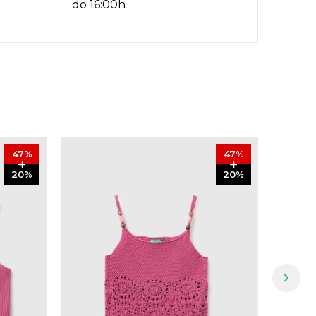
do 16:00h
47
%
47
%
20
%
20
%