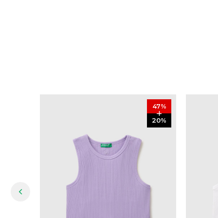
47
%
20
%