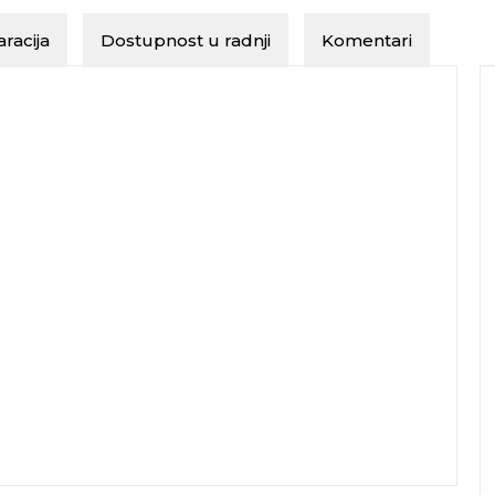
racija
Dostupnost u radnji
Komentari