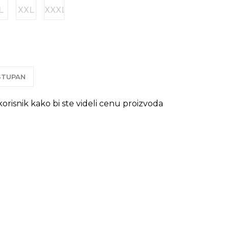
L
XXL
XXXL
OSTUPAN
 korisnik kako bi ste videli cenu proizvoda