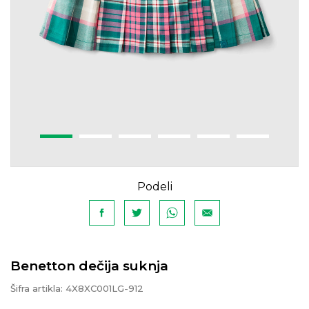
Podeli
Benetton dečija suknja
Šifra artikla:
4X8XC001LG-912