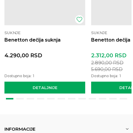
SUKNJE
SUKNJE
Benetton dečija suknja
Benetton dečija 
4.290,00
RSD
2.312,00
RSD
2.890,00
RSD
5.690,00
RSD
Dostupno boja:
1
Dostupno boja:
1
DETALJNIJE
DETAL
INFORMACIJE