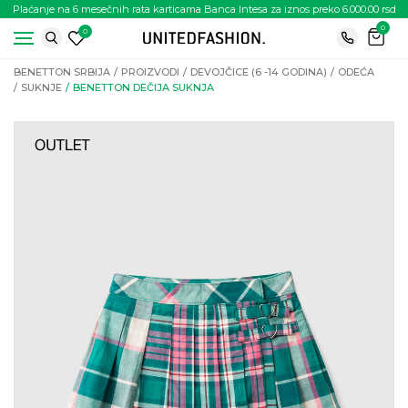
Plaćanje na 6 mesečnih rata karticama Banca Intesa za iznos preko 6.000.00 rsd
0
0
BENETTON SRBIJA
PROIZVODI
DEVOJČICE (6 -14 GODINA)
ODEĆA
SUKNJE
BENETTON DEČIJA SUKNJA