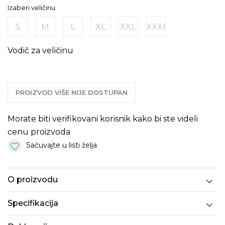
Izaberi veličinu:
S
M
L
XL
XXL
XXXL
Vodič za veličinu
PROIZVOD VIŠE NIJE DOSTUPAN
Morate biti verifikovani korisnik kako bi ste videli
cenu proizvoda
Sačuvajte u listi želja
O proizvodu
Specifikacija