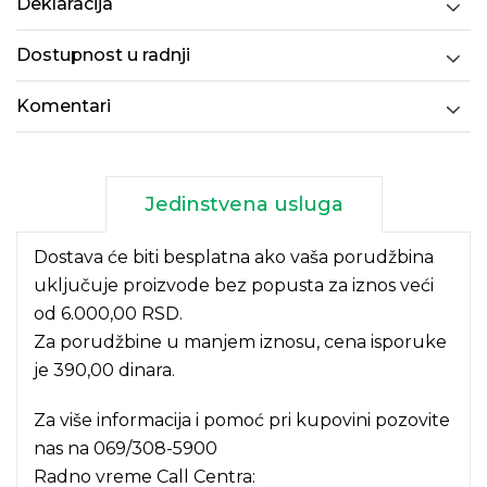
Deklaracija
Dostupnost u radnji
Komentari
Jedinstvena usluga
Dostava će biti besplatna ako vaša porudžbina
uključuje proizvode bez popusta za iznos veći
od 6.000,00 RSD.
Za porudžbine u manjem iznosu, cena isporuke
je 390,00 dinara.
Za više informacija i pomoć pri kupovini pozovite
nas na
069/308-5900
Radno vreme Call Centra: