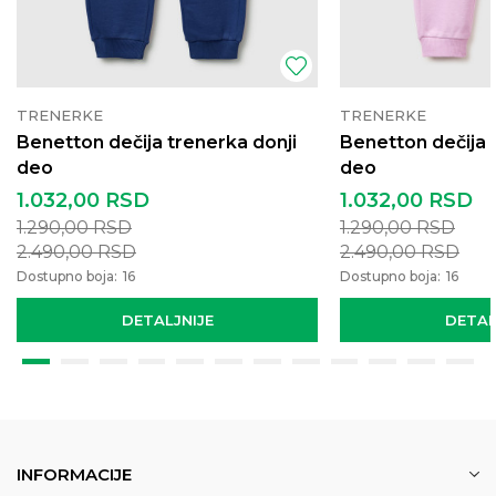
TRENERKE
TRENERKE
Benetton dečija trenerka donji
Benetton dečija 
deo
deo
1.032,00
RSD
1.032,00
RSD
1.290,00
RSD
1.290,00
RSD
2.490,00
RSD
2.490,00
RSD
Dostupno boja:
16
Dostupno boja:
16
DETALJNIJE
DETAL
INFORMACIJE