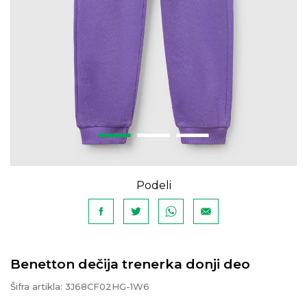
Podeli
Benetton dečija trenerka donji deo
Šifra artikla:
3J68CF02HG-1W6