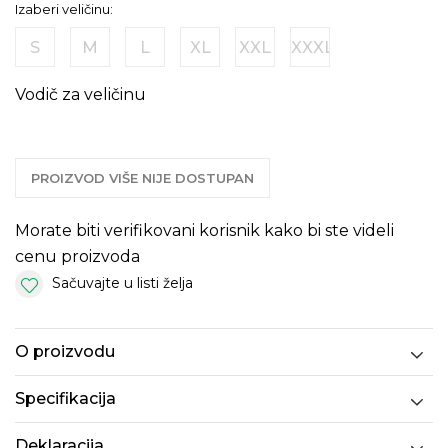
Izaberi veličinu:
S
M
L
XL
XXL
XXXL
Vodič za veličinu
PROIZVOD VIŠE NIJE DOSTUPAN
Morate biti verifikovani korisnik kako bi ste videli
cenu proizvoda
Sačuvajte u listi želja
O proizvodu
Specifikacija
Deklaracija