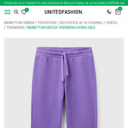
Plaćanje na 6 mesečnih rata karticama Banca Intesa za iznos preko 6.000.00 rsd
0
0
BENETTON SRBIJA
PROIZVODI
DEVOJČICE (6 -14 GODINA)
ODEĆA
TRENERKE
BENETTON DEČIJA TRENERKA DONJI DEO