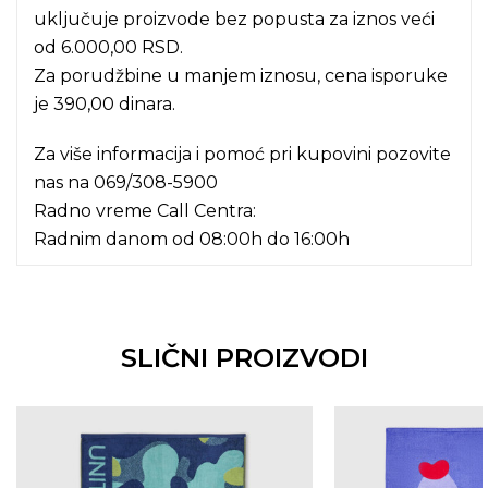
uključuje proizvode bez popusta za iznos veći
od 6.000,00 RSD.
Za porudžbine u manjem iznosu, cena isporuke
je 390,00 dinara.
Za više informacija i pomoć pri kupovini pozovite
nas na
069/308-5900
Radno vreme Call Centra:
Radnim danom od 08:00h do 16:00h
SLIČNI PROIZVODI