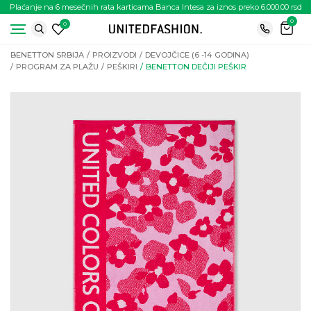
Plaćanje na 6 mesečnih rata karticama Banca Intesa za iznos preko 6.000.00 rsd
0
0
BENETTON SRBIJA
PROIZVODI
DEVOJČICE (6 -14 GODINA)
PROGRAM ZA PLAŽU
PEŠKIRI
BENETTON DEČIJI PEŠKIR