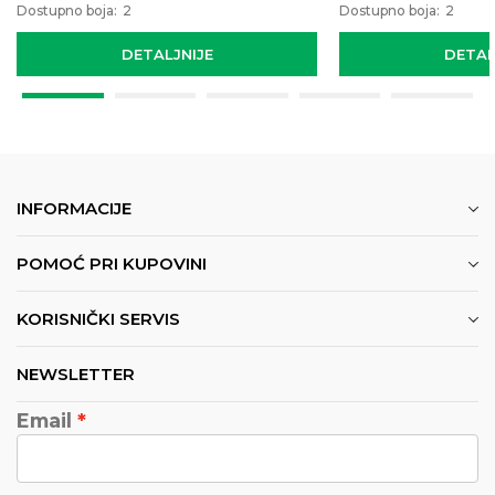
Dostupno boja:
2
Dostupno boja:
2
DETALJNIJE
DETAL
INFORMACIJE
POMOĆ PRI KUPOVINI
KORISNIČKI SERVIS
NEWSLETTER
Email