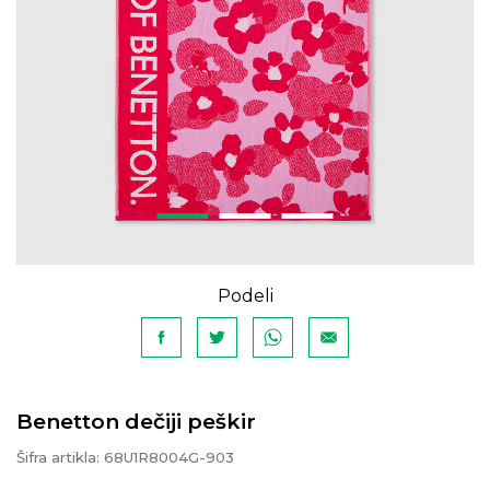
Podeli
Benetton dečiji peškir
Šifra artikla:
68U1R8004G-903