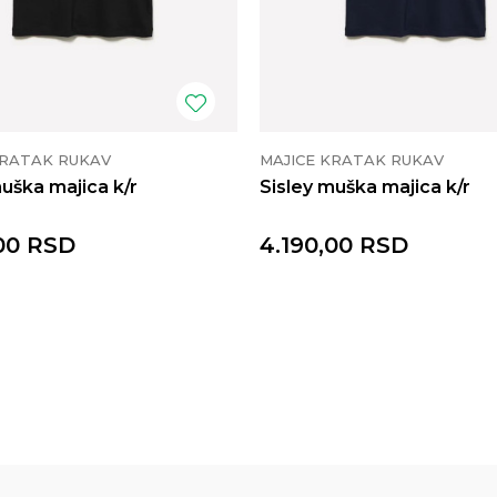
KRATAK RUKAV
MAJICE KRATAK RUKAV
muška majica k/r
Sisley muška majica k/r
00
RSD
4.190,00
RSD