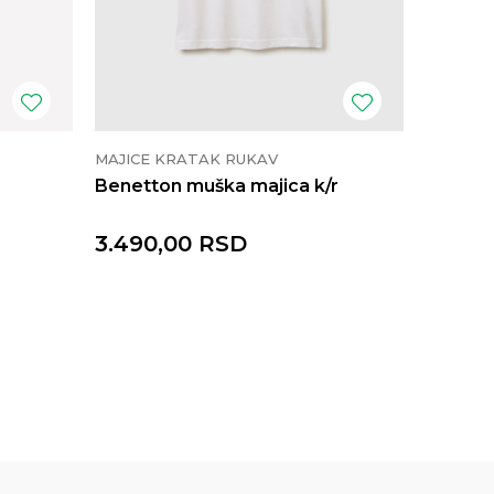
MAJICE KRATAK RUKAV
MAJICE 
Benetton muška majica k/r
Benetto
3.490,00
RSD
3.490