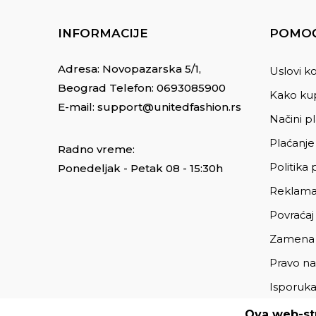
INFORMACIJE
POMOĆ
Adresa: Novopazarska 5/1,
Uslovi ko
Beograd Telefon:
0693085900
Kako kup
E-mail:
support@unitedfashion.rs
Načini p
Plaćanje
Radno vreme:
Politika 
Ponedeljak - Petak 08 - 15:30h
Reklama
Povraćaj
Zamena
Pravo na
Isporuk
Ova web-str