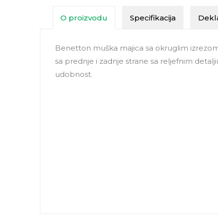
O proizvodu
Specifikacija
Dekla
Benetton muška majica sa okruglim izrezom 
sa prednje i zadnje strane sa reljefnim detal
udobnost.