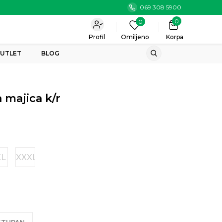
069 308 5900
0
0
Profil
Omiljeno
Korpa
UTLET
BLOG
majica k/r
XL
XXXL