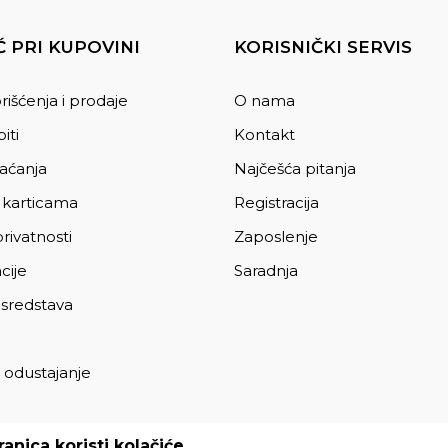
 PRI KUPOVINI
KORISNIČKI SERVIS
rišćenja i prodaje
O nama
iti
Kontakt
laćanja
Najčešća pitanja
 karticama
Registracija
privatnosti
Zaposlenje
cije
Saradnja
 sredstava
 odustajanje
a
anica koristi kolačiće