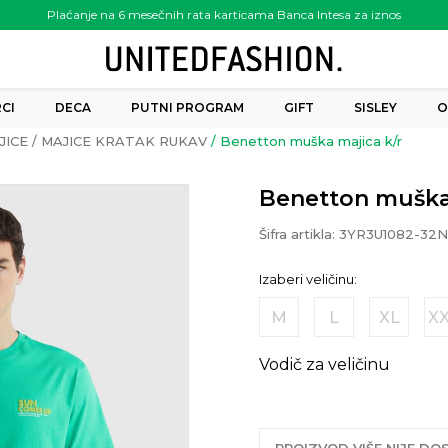
Plaćanje na 6 mesečnih rata karticama Banca Intesa za iznos
preko 6.000.00 rsd
CI
DECA
PUTNI PROGRAM
GIFT
SISLEY
O
JICE
MAJICE KRATAK RUKAV
Benetton muška majica k/r
Benetton muška 
Šifra artikla:
3YR3U1082-32N
Izaberi veličinu:
M
L
XL
X
Vodič za veličinu