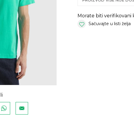
PROIZVOD VIŠE NIJE D
Morate biti verifikovani
Sačuvajte u listi želja
li