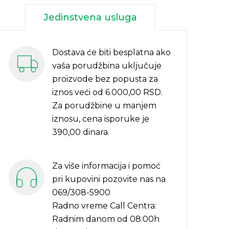
Jedinstvena usluga
Dostava će biti besplatna ako
vaša porudžbina uključuje
proizvode bez popusta za
iznos veći od 6.000,00 RSD.
Za porudžbine u manjem
iznosu, cena isporuke je
390,00 dinara.
Za više informacija i pomoć
pri kupovini pozovite nas na
069/308-5900
Radno vreme Call Centra:
Radnim danom od 08:00h