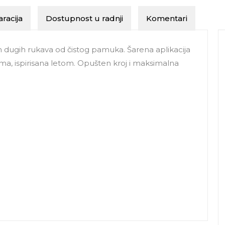
racija
Dostupnost u radnji
Komentari
dugih rukava od čistog pamuka. Šarena aplikacija
jima, ispirisana letom. Opušten kroj i maksimalna