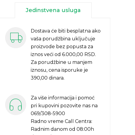
Jedinstvena usluga
Dostava će biti besplatna ako
vaša porudžbina uključuje
proizvode bez popusta za
iznos veći od 6.000,00 RSD.
Za porudžbine u manjem
iznosu, cena isporuke je
390,00 dinara.
Za više informacija i pomoć
pri kupovini pozovite nas na
069/308-5900
Radno vreme Call Centra:
Radnim danom od 08:00h