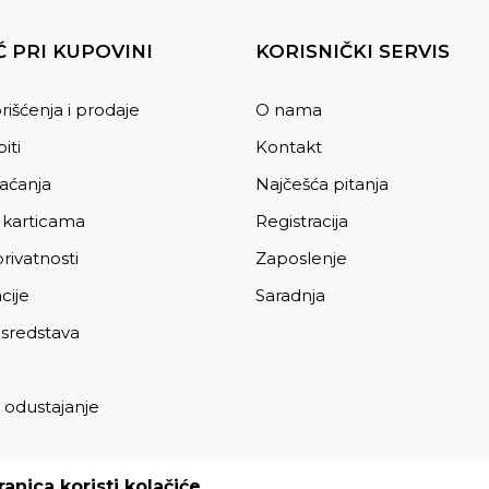
 PRI KUPOVINI
KORISNIČKI SERVIS
rišćenja i prodaje
O nama
iti
Kontakt
laćanja
Najčešća pitanja
 karticama
Registracija
privatnosti
Zaposlenje
cije
Saradnja
 sredstava
 odustajanje
a
anica koristi kolačiće