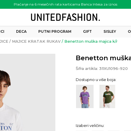
Plaćanje na 6 mesečnih rata karticama Banca Intesa za iznos
preko 6.000.00 rsd
CI
DECA
PUTNI PROGRAM
GIFT
SISLEY
O
JICE
MAJICE KRATAK RUKAV
Benetton muška majica k/r
Benetton muška 
Šifra artikla:
3I1XU1096-920
Dostupno u više boja:
Izaberi veličinu: