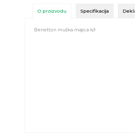
O proizvodu
Specifikacija
Dekla
Benetton muška majica k/r