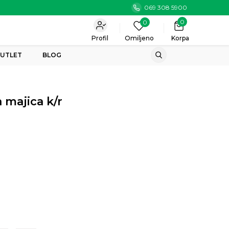
069 308 5900
0
0
Profil
Omiljeno
Korpa
UTLET
BLOG
majica k/r