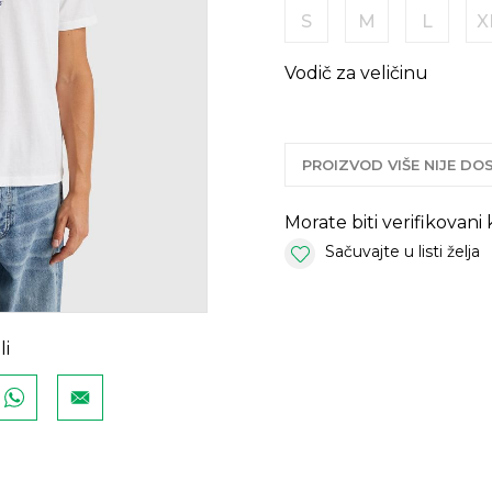
S
M
L
X
Vodič za veličinu
PROIZVOD VIŠE NIJE D
Morate biti verifikovani
Sačuvajte u listi želja
li