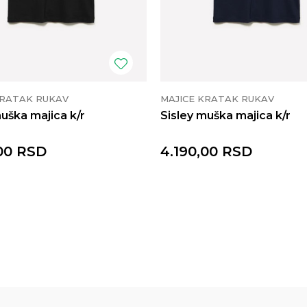
KRATAK RUKAV
MAJICE KRATAK RUKAV
muška majica k/r
Sisley muška majica k/r
00
RSD
4.190,00
RSD