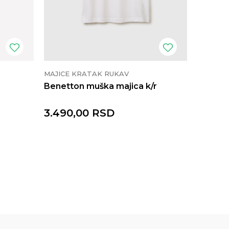
MAJICE KRATAK RUKAV
MAJICE 
Benetton muška majica k/r
Benetto
3.490,00
RSD
3.490