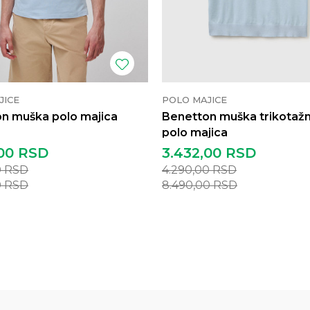
JICE
POLO MAJICE
n muška polo majica
Benetton muška trikotaž
polo majica
00
RSD
3.432,00
RSD
0
RSD
4.290,00
RSD
0
RSD
8.490,00
RSD