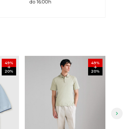
do 16:00h
49
%
49
%
20
%
20
%