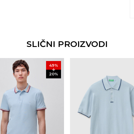
SLIČNI PROIZVODI
49
%
20
%