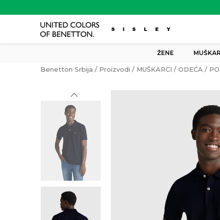
ŽENE
MUŠKAR
Benetton Srbija
Proizvodi
MUŠKARCI
ODEĆA
PO