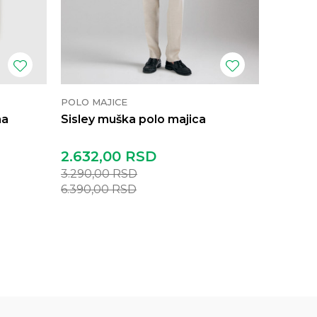
POLO MAJICE
POLO MA
na
Sisley muška polo majica
Sisley 
2.632,00
RSD
2.632
3.290,00
RSD
3.290,
6.390,00
RSD
6.390,