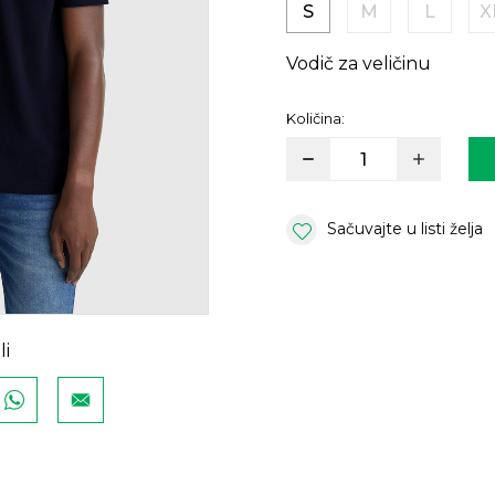
S
M
L
X
Vodič za veličinu
Količina:
Sačuvajte u listi želja
li