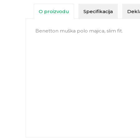
O proizvodu
Specifikacija
Dekla
Benetton muška polo majica, slim fit.