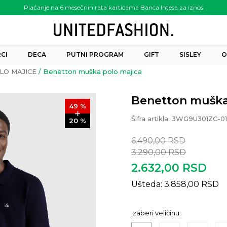
Plaćanje na 6 mesečnih rata karticama Banca Intesa za iznos
preko 6.000.00 rsd
CI
DECA
PUTNI PROGRAM
GIFT
SISLEY
O
LO MAJICE
Benetton muška polo majica
Benetton muška
49
%
Šifra artikla:
3WG9U301ZC-0
20
%
6.490,00
RSD
3.290,00
RSD
2.632,00
RSD
Ušteda:
3.858,00
RSD
Izaberi veličinu: