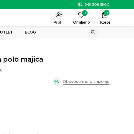
069 308 5900
0
0
Profil
Omiljeno
Korpa
UTLET
BLOG
 polo majica
16
Obavesti me o sniženju