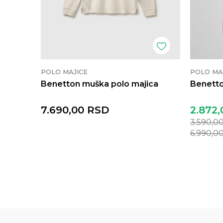
POLO MAJICE
POLO MA
Benetton muška polo majica
Benetto
7.690,00
RSD
2.872,
3.590,0
6.990,0