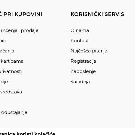
 PRI KUPOVINI
KORISNIČKI SERVIS
rišćenja i prodaje
O nama
iti
Kontakt
laćanja
Najčešća pitanja
 karticama
Registracija
privatnosti
Zaposlenje
cije
Saradnja
 sredstava
 odustajanje
a
anica koristi kolačiće