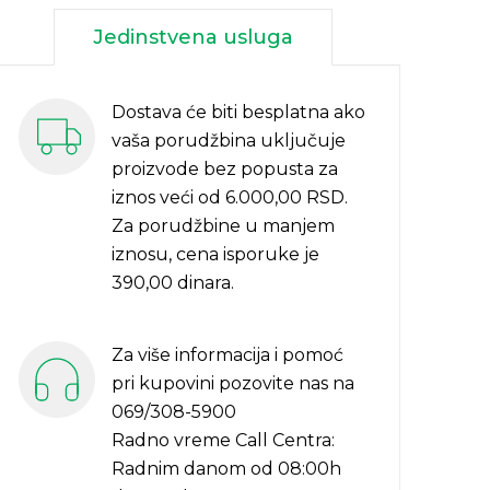
Jedinstvena usluga
Dostava će biti besplatna ako
vaša porudžbina uključuje
proizvode bez popusta za
iznos veći od 6.000,00 RSD.
Za porudžbine u manjem
iznosu, cena isporuke je
390,00 dinara.
Za više informacija i pomoć
pri kupovini pozovite nas na
069/308-5900
Radno vreme Call Centra:
Radnim danom od 08:00h