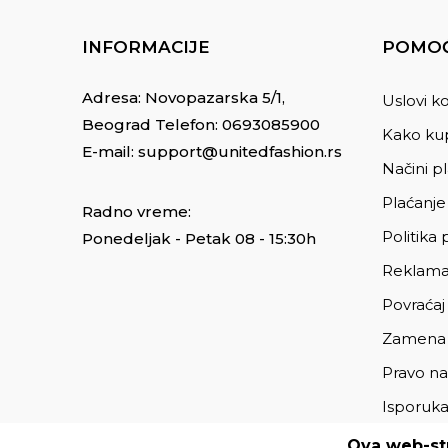
INFORMACIJE
POMOĆ
Adresa: Novopazarska 5/1,
Uslovi ko
Beograd Telefon:
0693085900
Kako kup
E-mail:
support@unitedfashion.rs
Načini p
Plaćanje
Radno vreme:
Politika 
Ponedeljak - Petak 08 - 15:30h
Reklama
Povraćaj
Zamena
Pravo na
Isporuk
Ova web-str