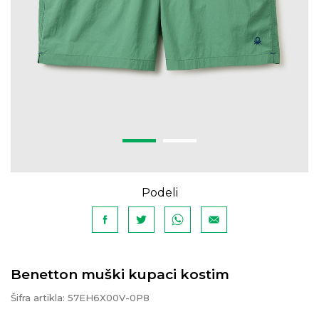
Podeli
Benetton muški kupaci kostim
Šifra artikla:
57EH6X00V-0P8