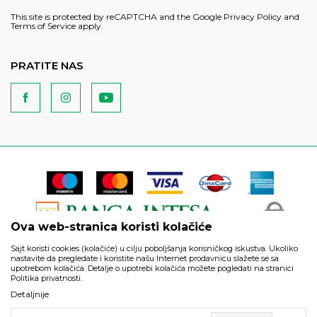
This site is protected by reCAPTCHA and the Google
Privacy Policy
and
Terms of Service
apply.
PRATITE NAS
Ova web-stranica koristi kolačiće
Sajt koristi cookies (kolačiće) u cilju poboljšanja korisničkog iskustva. Ukoliko
nastavite da pregledate i koristite našu Internet prodavnicu slažete se sa
upotrebom kolačića. Detalje o upotrebi kolačića možete pogledati na stranici
Politika privatnosti.
Podaci su informativnog karaktera i podložni su izmenama. Svi
Detaljnije
artikli prikazani na sajtu su deo naše ponude i ne podrazumeva
da su dostupni u svakom trenutku.