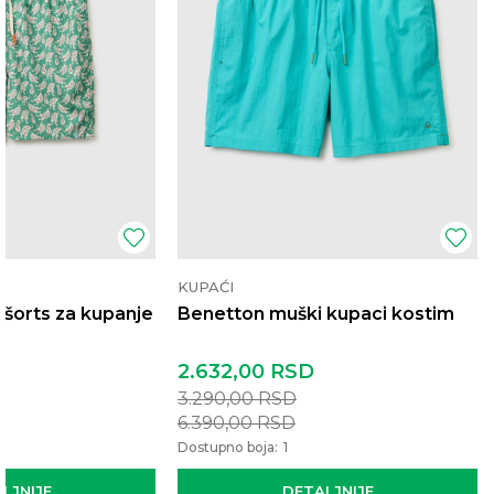
KUPAĆI
šorts za kupanje
Benetton muški kupaci kostim
2.632,00
RSD
3.290,00
RSD
6.390,00
RSD
Dostupno boja:
1
LJNIJE
DETALJNIJE