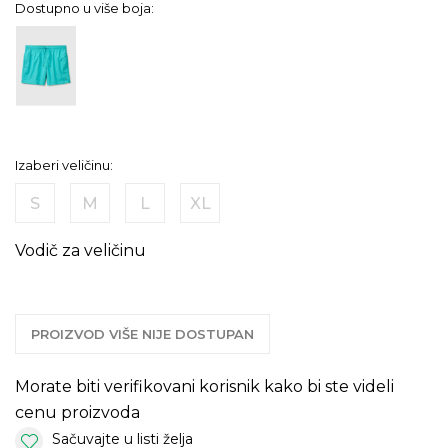
Dostupno u više boja:
Izaberi veličinu:
S
M
L
XL
Vodič za veličinu
PROIZVOD VIŠE NIJE DOSTUPAN
Morate biti verifikovani korisnik kako bi ste videli
cenu proizvoda
Sačuvajte u listi želja