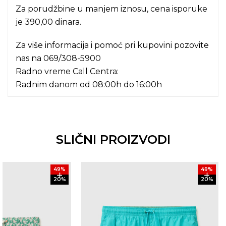
Za porudžbine u manjem iznosu, cena isporuke
je 390,00 dinara.
Za više informacija i pomoć pri kupovini pozovite
nas na
069/308-5900
Radno vreme Call Centra:
Radnim danom od 08:00h do 16:00h
SLIČNI PROIZVODI
49
%
49
%
20
%
20
%