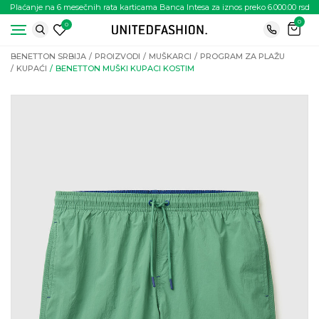
Plaćanje na 6 mesečnih rata karticama Banca Intesa za iznos preko 6.000.00 rsd
0
0
BENETTON SRBIJA
PROIZVODI
MUŠKARCI
PROGRAM ZA PLAŽU
KUPAĆI
BENETTON MUŠKI KUPACI KOSTIM