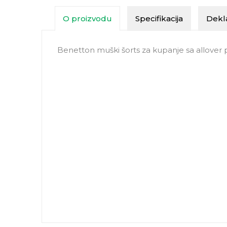
O proizvodu
Specifikacija
Dekla
Benetton muški šorts za kupanje sa allover