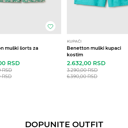
KUPAĆI
n muški šorts za
Benetton muški kupaci
kostim
00
RSD
2.632,00
RSD
0
RSD
3.290,00
RSD
0
RSD
6.390,00
RSD
DOPUNITE OUTFIT