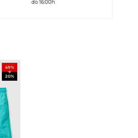
do 16:00h
49
%
20
%