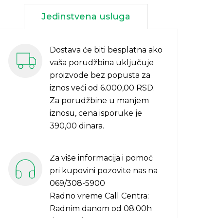
Jedinstvena usluga
Dostava će biti besplatna ako
vaša porudžbina uključuje
proizvode bez popusta za
iznos veći od 6.000,00 RSD.
Za porudžbine u manjem
iznosu, cena isporuke je
390,00 dinara.
Za više informacija i pomoć
pri kupovini pozovite nas na
069/308-5900
Radno vreme Call Centra:
Radnim danom od 08:00h