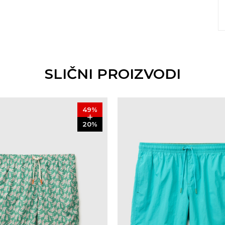
SLIČNI PROIZVODI
49
%
20
%