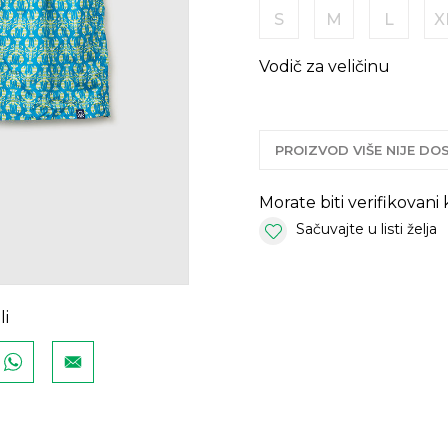
S
M
L
X
Vodič za veličinu
PROIZVOD VIŠE NIJE D
Morate biti verifikovani
Sačuvajte u listi želja
li