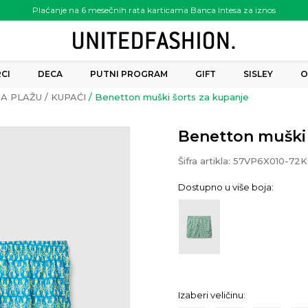
Plaćanje na 6 mesečnih rata karticama Banca Intesa za iznos
preko 6.000.00 rsd
CI
DECA
PUTNI PROGRAM
GIFT
SISLEY
O
A PLAŽU
KUPAĆI
Benetton muški šorts za kupanje
Benetton muški 
Šifra artikla:
57VP6X010-72K
Dostupno u više boja:
Izaberi veličinu: