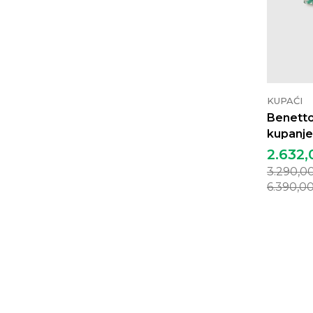
KUPAĆI
Benetto
kupanje
2.632,
3.290,0
6.390,0