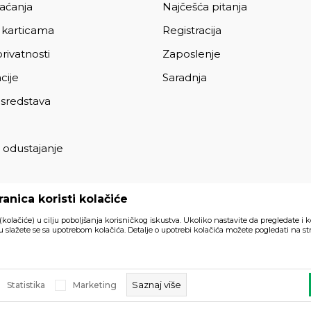
laćanja
Najčešća pitanja
 karticama
Registracija
privatnosti
Zaposlenje
cije
Saradnja
 sredstava
 odustajanje
a
anica koristi kolačiće
 (kolačiće) u cilju poboljšanja korisničkog iskustva. Ukoliko nastavite da pregledate i k
 slažete se sa upotrebom kolačića. Detalje o upotrebi kolačića možete pogledati na str
Svi artikli prikazani na sajtu su
akom trenutku.
Saznaj više
Statistika
Marketing
a prava zadržana.