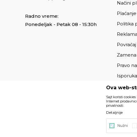
Načini p
Plaćanje
Radno vreme:
Politika 
Ponedeljak - Petak 08 - 15:30h
Reklama
Povraćaj
Zamena
Pravo na
Isporuk
Ova web-str
Sajt koristi cookies
Internet prodavnicu
privatnosti.
Podaci su informativnog karaktera i podložni su izmenama. 
Detaljnije
deo naše ponude i ne podrazumeva da su dostupni u sv
Nužni
©2026
https://www.unitedfashion.rs/
, Izrada
NB SOFT
. Sv