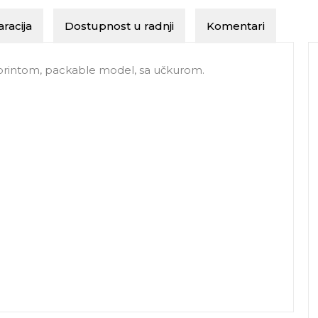
racija
Dostupnost u radnji
Komentari
 printom, packable model, sa učkurom.