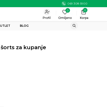
069 308 5900
0
0
Profil
Omiljeno
Korpa
UTLET
BLOG
šorts za kupanje