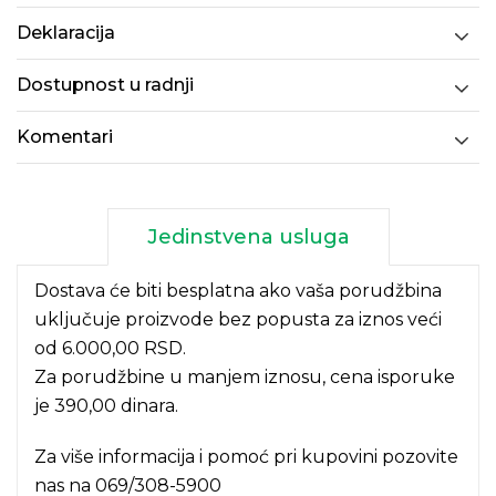
Deklaracija
Dostupnost u radnji
Komentari
Jedinstvena usluga
Dostava će biti besplatna ako vaša porudžbina
uključuje proizvode bez popusta za iznos veći
od 6.000,00 RSD.
Za porudžbine u manjem iznosu, cena isporuke
je 390,00 dinara.
Za više informacija i pomoć pri kupovini pozovite
nas na
069/308-5900