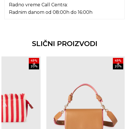
Radno vreme Call Centra:
Radnim danom od 08:00h do 16:00h
SLIČNI PROIZVODI
49
%
49
%
20
%
20
%