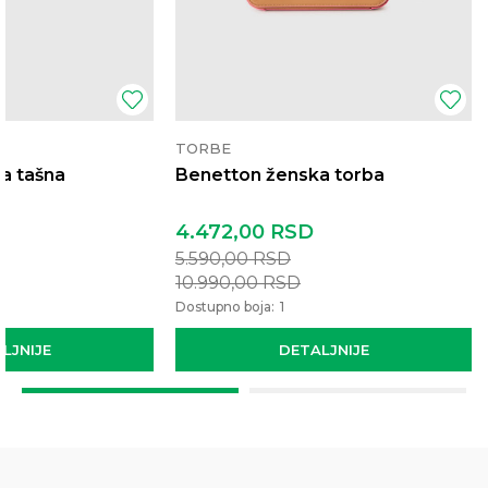
TORBE
a tašna
Benetton ženska torba
4.472,00
RSD
5.590,00
RSD
10.990,00
RSD
Dostupno boja:
1
LJNIJE
DETALJNIJE