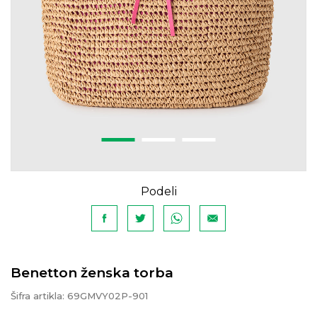
Podeli
Benetton ženska torba
Šifra artikla:
69GMVY02P-901