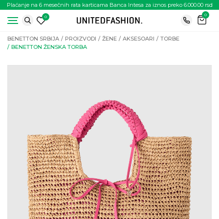
Plaćanje na 6 mesečnih rata karticama Banca Intesa za iznos preko 6.000.00 rsd
0
0
BENETTON SRBIJA
PROIZVODI
ŽENE
AKSESOARI
TORBE
BENETTON ŽENSKA TORBA