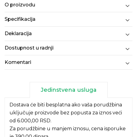
O proizvodu
Specifikacija
Deklaracija
Dostupnost u radnji
Komentari
Jedinstvena usluga
Dostava će biti besplatna ako vaša porudžbina
uključuje proizvode bez popusta za iznos veći
od 6.000,00 RSD.
Za porudžbine u manjem iznosu, cena isporuke
je 390,00 dinara.