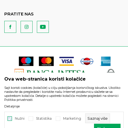
PRATITE NAS
Ova web-stranica koristi kolačiće
Sajt koristi cookies (kolačiće) u cilju poboljšanja korisničkog iskustva. Ukoliko
nastavite da pregledate i koristite našu Internet prodavnicu slažete se sa
upotrebom kolačića. Detalje o upotrebi kolačića možete pogledati na stranici
Politika privatnosti.
Podaci su informativnog karaktera i podložni su izmenama. Svi
Detaljnije
artikli prikazani na sajtu su deo naše ponude i ne podrazumeva
da su dostupni u svakom trenutku.
Saznaj više
Nužni
Statistika
Marketing
©2026
https://www.unitedfashion.rs/
, Izrada
NB SOFT
. Sva prava