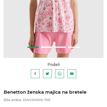
Podeli
Benetton ženska majica na bretele
Šifra artikla:
3JWV3H009-75R