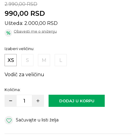
2.990,00
RSD
990,00
RSD
Ušteda:
2.000,00
RSD
Obavesti me o sniženju
Izaberi veličinu:
XS
S
M
L
Vodič za veličinu
Količina:
DODAJ U KORPU
Sačuvajte u listi želja