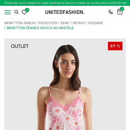
Plaćanje na 6 mesečnih rata karticama Banca Intesa za iznos preko 6.000.00 rsd
0
0
BENETTON SRBIJA
PROIZVODI
ŽENE
INTIMO
PIDŽAME
BENETTON ŽENSKA MAJICA NA BRETELE
67
%