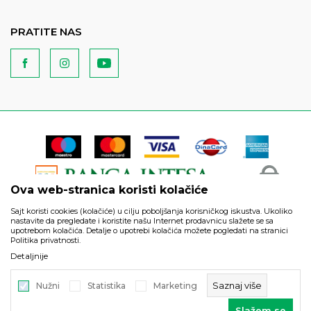
PRATITE NAS
Ova web-stranica koristi kolačiće
Sajt koristi cookies (kolačiće) u cilju poboljšanja korisničkog iskustva. Ukoliko
nastavite da pregledate i koristite našu Internet prodavnicu slažete se sa
upotrebom kolačića. Detalje o upotrebi kolačića možete pogledati na stranici
Politika privatnosti.
Podaci su informativnog karaktera i podložni su izmenama. Svi
Detaljnije
artikli prikazani na sajtu su deo naše ponude i ne podrazumeva
da su dostupni u svakom trenutku.
Saznaj više
Nužni
Statistika
Marketing
©2026
https://www.unitedfashion.rs/
, Izrada
NB SOFT
. Sva prava
Slažem se