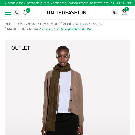
Plaćanje na 6 mesečnih rata karticama Banca Intesa za iznos preko 6.000.00 rsd
0
0
BENETTON SRBIJA
PROIZVODI
ŽENE
ODEĆA
MAJICE
MAJICE DUG RUKAV
SISLEY ŽENSKA MAJICA D/R