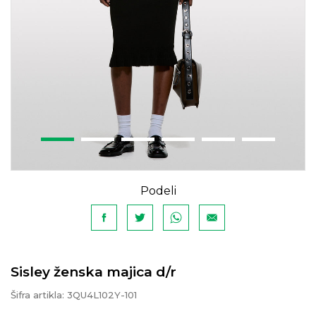
Podeli
Sisley ženska majica d/r
Šifra artikla:
3QU4L102Y-101