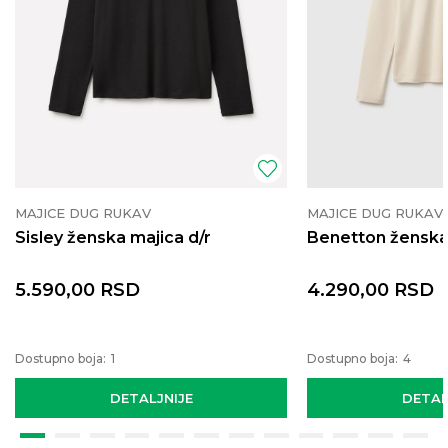
MAJICE DUG RUKAV
MAJICE DUG RUKAV
Sisley ženska majica d/r
Benetton ženska 
5.590,00
RSD
4.290,00
RSD
Dostupno boja:
1
Dostupno boja:
4
DETALJNIJE
DETAL