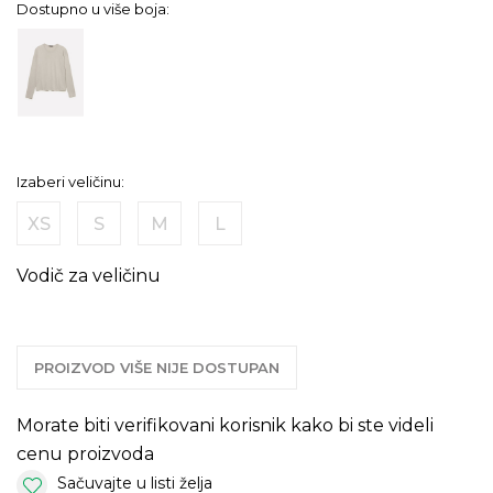
Dostupno u više boja:
Izaberi veličinu:
XS
S
M
L
Vodič za veličinu
PROIZVOD VIŠE NIJE DOSTUPAN
Morate biti verifikovani korisnik kako bi ste videli
cenu proizvoda
Sačuvajte u listi želja