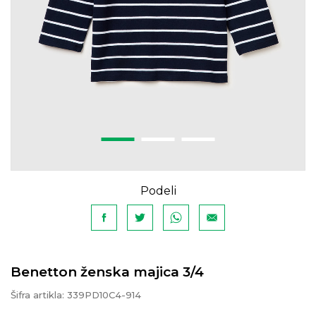
Podeli
Benetton ženska majica 3/4
Šifra artikla:
339PD10C4-914