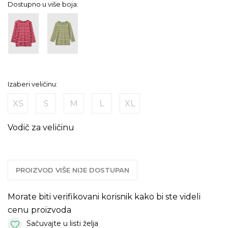
Dostupno u više boja:
Izaberi veličinu:
XS
S
M
L
XL
Vodič za veličinu
PROIZVOD VIŠE NIJE DOSTUPAN
Morate biti verifikovani korisnik kako bi ste videli
cenu proizvoda
Sačuvajte u listi želja