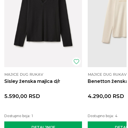
MAJICE DUG RUKAV
MAJICE DUG RUKAV
Sisley ženska majica d/r
Benetton ženska 
5.590,00
RSD
4.290,00
RSD
Dostupno boja:
1
Dostupno boja:
4
DETALJNIJE
DETAL