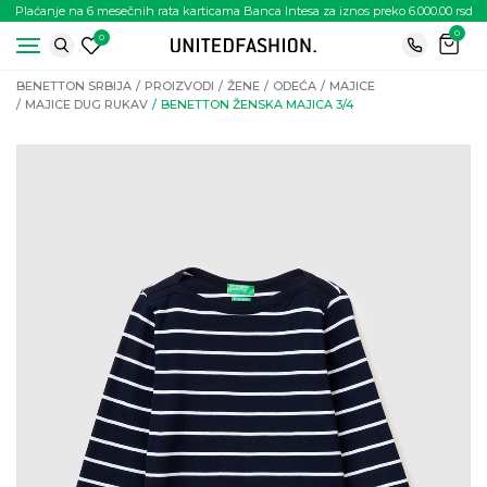
Plaćanje na 6 mesečnih rata karticama Banca Intesa za iznos preko 6.000.00 rsd
0
0
BENETTON SRBIJA
PROIZVODI
ŽENE
ODEĆA
MAJICE
MAJICE DUG RUKAV
BENETTON ŽENSKA MAJICA 3/4