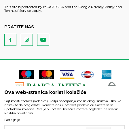
This site is protected by reCAPTCHA and the Google
Privacy Policy
and
Terms of Service
apply.
PRATITE NAS
Ova web-stranica koristi kolačiće
Sajt koristi cookies (kolačiće) u cilju poboljšanja korisničkog iskustva. Ukoliko
nastavite da pregledate i koristite našu Internet prodavnicu slažete se sa
upotrebom kolačića. Detalje o upotrebi kolačića možete pogledati na stranici
Politika privatnosti.
Podaci su informativnog karaktera i podložni su izmenama. Svi
Detaljnije
artikli prikazani na sajtu su deo naše ponude i ne podrazumeva
da su dostupni u svakom trenutku.