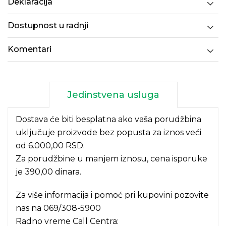
Deklaracija
Dostupnost u radnji
Komentari
Jedinstvena usluga
Dostava će biti besplatna ako vaša porudžbina
uključuje proizvode bez popusta za iznos veći
od 6.000,00 RSD.
Za porudžbine u manjem iznosu, cena isporuke
je 390,00 dinara.
Za više informacija i pomoć pri kupovini pozovite
nas na
069/308-5900
Radno vreme Call Centra: