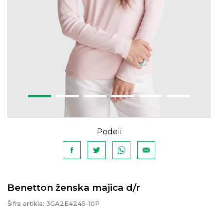
Podeli
Benetton ženska majica d/r
Šifra artikla:
3GA2E4245-10P