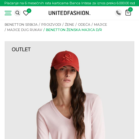
Plaćanje na 6 mesečnih rata karticama Banca Intesa za iznos preko 6.000.00 rsd
0
0
BENETTON SRBIJA
PROIZVODI
ŽENE
ODEĆA
MAJICE
MAJICE DUG RUKAV
BENETTON ŽENSKA MAJICA D/R