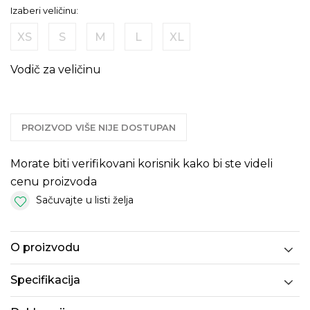
Izaberi veličinu:
XS
S
M
L
XL
Vodič za veličinu
PROIZVOD VIŠE NIJE DOSTUPAN
Morate biti verifikovani korisnik kako bi ste videli
cenu proizvoda
Sačuvajte u listi želja
O proizvodu
Specifikacija