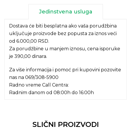
Jedinstvena usluga
Dostava će biti besplatna ako vaša porudžbina
uključuje proizvode bez popusta za iznos veći
od 6.000,00 RSD.
Za porudžbine u manjem iznosu, cena isporuke
je 390,00 dinara.
Za više informacija i pomoć pri kupovini pozovite
nas na
069/308-5900
Radno vreme Call Centra:
Radnim danom od 08:00h do 16:00h
SLIČNI PROIZVODI