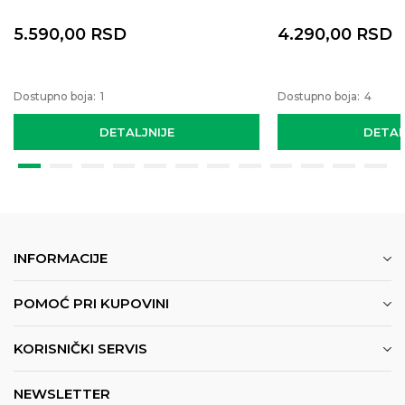
5.590,00
RSD
4.290,00
RSD
Dostupno boja:
1
Dostupno boja:
4
DETALJNIJE
DETAL
INFORMACIJE
POMOĆ PRI KUPOVINI
KORISNIČKI SERVIS
NEWSLETTER