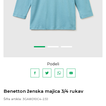
Podeli
Benetton ženska majica 3/4 rukav
Šifra artikla:
3GA8D10C4-23J