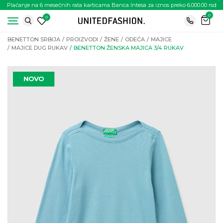
Plaćanje na 6 mesečnih rata karticama Banca Intesa za iznos preko 6.000.00 rsd
0
0
BENETTON SRBIJA
PROIZVODI
ŽENE
ODEĆA
MAJICE
MAJICE DUG RUKAV
BENETTON ŽENSKA MAJICA 3/4 RUKAV