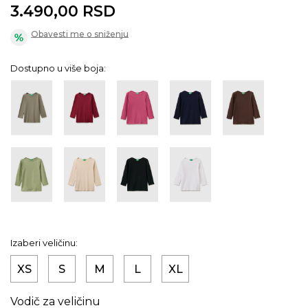
3.490,00
RSD
Obavesti me o sniženju
Dostupno u više boja:
Izaberi veličinu:
XS
S
M
L
XL
Vodič za veličinu