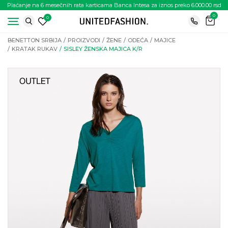
Plaćanje na 6 mesečnih rata karticama Banca Intesa za iznos preko 6.000.00 rsd
0
0
BENETTON SRBIJA
PROIZVODI
ŽENE
ODEĆA
MAJICE
KRATAK RUKAV
SISLEY ŽENSKA MAJICA K/R