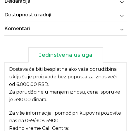
Deklaracija
Dostupnost u radnji
Komentari
Jedinstvena usluga
Dostava će biti besplatna ako vaša porudžbina
uključuje proizvode bez popusta za iznos veći
od 6.000,00 RSD.
Za porudžbine u manjem iznosu, cena isporuke
je 390,00 dinara.
Za više informacija i pomoć pri kupovini pozovite
nas na
069/308-5900
Radno vreme Call Centra: