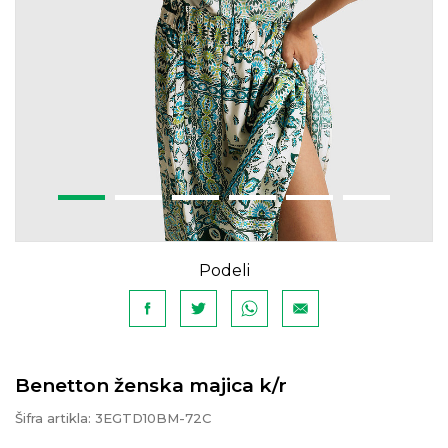
Podeli
Benetton ženska majica k/r
Šifra artikla:
3EGTD10BM-72C