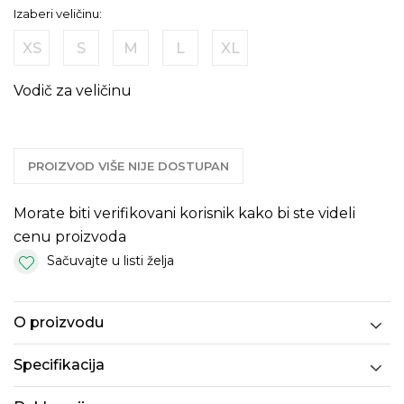
Izaberi veličinu:
XS
S
M
L
XL
Vodič za veličinu
PROIZVOD VIŠE NIJE DOSTUPAN
Morate biti verifikovani korisnik kako bi ste videli
cenu proizvoda
Sačuvajte u listi želja
O proizvodu
Specifikacija