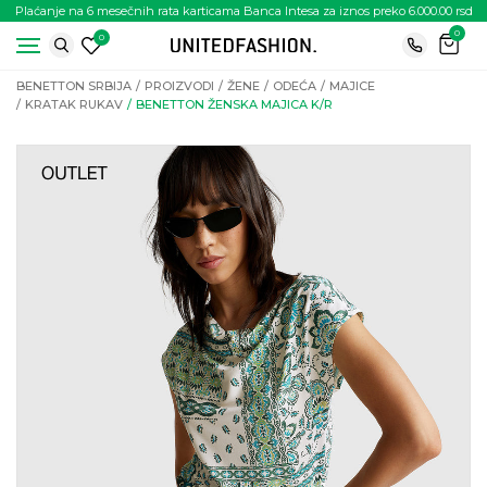
Plaćanje na 6 mesečnih rata karticama Banca Intesa za iznos preko 6.000.00 rsd
0
0
BENETTON SRBIJA
PROIZVODI
ŽENE
ODEĆA
MAJICE
KRATAK RUKAV
BENETTON ŽENSKA MAJICA K/R