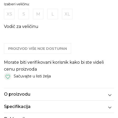
Izaberi veličinu:
XS
S
M
L
XL
Vodič za veličinu
PROIZVOD VIŠE NIJE DOSTUPAN
Morate biti verifikovani korisnik kako bi ste videli
cenu proizvoda
Sačuvajte u listi želja
O proizvodu
Specifikacija