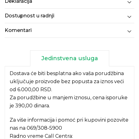
Deklaracija
Dostupnost u radnji
Komentari
Jedinstvena usluga
Dostava će biti besplatna ako vaša porudžbina
uključuje proizvode bez popusta za iznos veći
od 6.000,00 RSD.
Za porudžbine u manjem iznosu, cena isporuke
je 390,00 dinara.
Za više informacija i pomoć pri kupovini pozovite
nas na
069/308-5900
Radno vreme Call Centra: