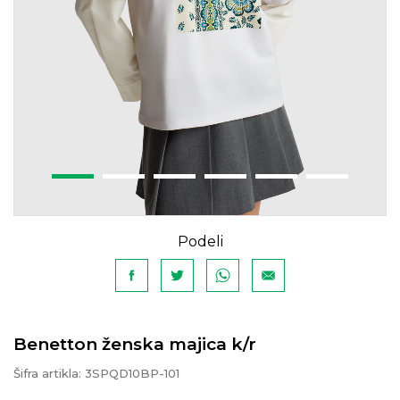
Podeli
Benetton ženska majica k/r
Šifra artikla:
3SPQD10BP-101