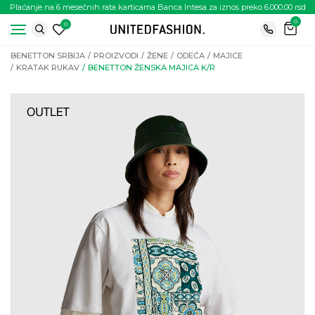
Plaćanje na 6 mesečnih rata karticama Banca Intesa za iznos preko 6.000.00 rsd
0
0
BENETTON SRBIJA
PROIZVODI
ŽENE
ODEĆA
MAJICE
KRATAK RUKAV
BENETTON ŽENSKA MAJICA K/R